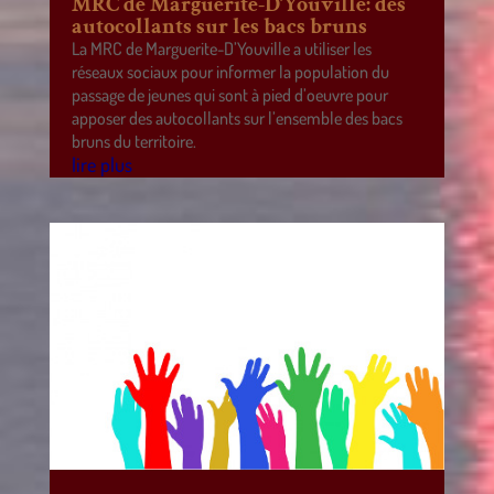
MRC de Marguerite-D’Youville: des
autocollants sur les bacs bruns
La MRC de Marguerite-D’Youville a utiliser les
réseaux sociaux pour informer la population du
passage de jeunes qui sont à pied d’oeuvre pour
apposer des autocollants sur l’ensemble des bacs
bruns du territoire.
lire plus