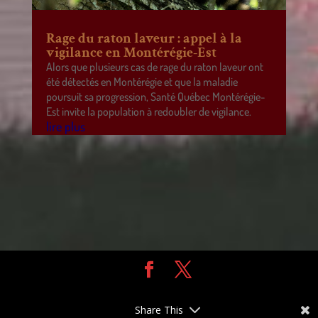
Rage du raton laveur : appel à la
vigilance en Montérégie-Est
Alors que plusieurs cas de rage du raton laveur ont
été détectés en Montérégie et que la maladie
poursuit sa progression, Santé Québec Montérégie-
Est invite la population à redoubler de vigilance.
lire plus
Design de
Elegant Themes
| Propulsé par
WordPress
Share This