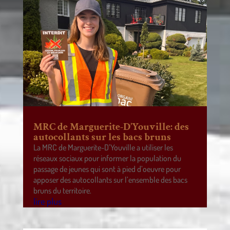
MRC de Marguerite-D’Youville: des
autocollants sur les bacs bruns
La MRC de Marguerite-D’Youville a utiliser les
réseaux sociaux pour informer la population du
passage de jeunes qui sont à pied d’oeuvre pour
apposer des autocollants sur l’ensemble des bacs
bruns du territoire.
lire plus