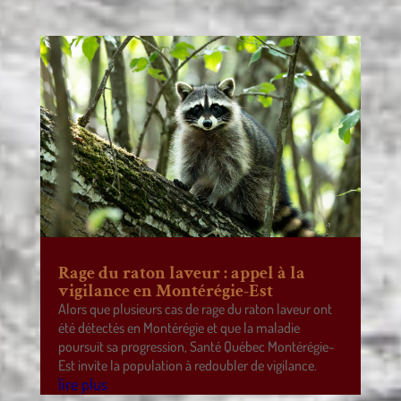
Rage du raton laveur : appel à la
vigilance en Montérégie-Est
Alors que plusieurs cas de rage du raton laveur ont
été détectés en Montérégie et que la maladie
poursuit sa progression, Santé Québec Montérégie-
Est invite la population à redoubler de vigilance.
lire plus