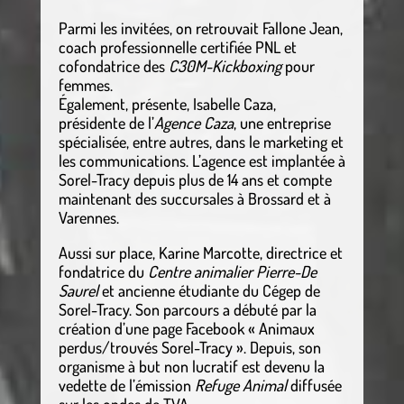
Parmi les invitées, on retrouvait Fallone Jean,
coach professionnelle certifiée PNL et
cofondatrice des
C30M-Kickboxing
pour
femmes.
Également, présente, Isabelle Caza,
présidente de l’
Agence Caza
, une entreprise
spécialisée, entre autres, dans le marketing et
les communications. L’agence est implantée à
Sorel-Tracy depuis plus de 14 ans et compte
maintenant des succursales à Brossard et à
Varennes.
Aussi sur place, Karine Marcotte, directrice et
fondatrice du
Centre animalier Pierre-De
Saurel
et ancienne étudiante du Cégep de
Sorel-Tracy. Son parcours a débuté par la
création d’une page Facebook « Animaux
perdus/trouvés Sorel-Tracy ». Depuis, son
organisme à but non lucratif est devenu la
vedette de l’émission
Refuge Animal
diffusée
sur les ondes de TVA.