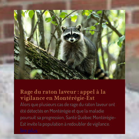
Rage du raton laveur : appel à la
vigilance en Montérégie-Est
Alors que plusieurs cas de rage du raton laveur ont
été détectés en Montérégie et que la maladie
poursuit sa progression, Santé Québec Montérégie-
Est invite la population à redoubler de vigilance.
lire plus