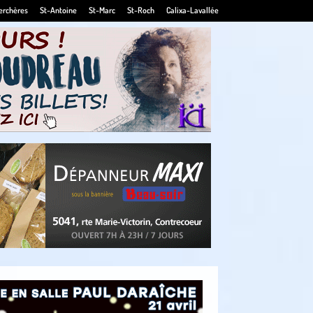
erchères
St-Antoine
St-Marc
St-Roch
Calixa-Lavallée