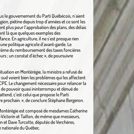
us le gouvernement du Parti Québécois, n’aient
égion, piétine depuis trop d’années et ce sont les
ssent plus pour l’approbation des plans, des délais
sont là que quelques exemples des
nce. En agriculture, il ne s’est presque rien
cune politique agricole d’avant-garde. Le
oblème du remboursement des taxes foncières
cours ; un constat d’échec », de poursuivre
tuation en Montérégie, la ministre a refusé de
e sud voient bien les problèmes qui les affectent
en CPE. Le changement nécessaire pour relancer la
 de pouvoir quasi ininterrompu et dénué de
ttend, c’est celui que propose le Parti
re prochain. », de conclure Stéphane Bergeron.
 Montérégie est composé de mesdames Catherine
-Victorin et Taillon, de même que messieurs,
n et Dave Turcotte, députés de Verchères,
e nationale du Québec.