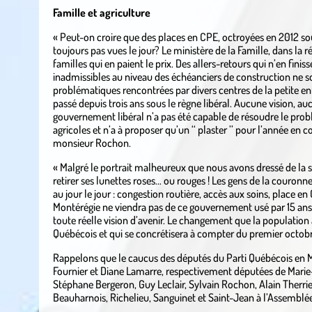
Famille et agriculture
« Peut-on croire que des places en CPE, octroyées en 2012 so
toujours pas vues le jour? Le ministère de la Famille, dans la r
familles qui en paient le prix. Des allers-retours qui n’en fini
inadmissibles au niveau des échéanciers de construction ne 
problématiques rencontrées par divers centres de la petite enfa
passé depuis trois ans sous le règne libéral. Aucune vision, au
gouvernement libéral n’a pas été capable de résoudre le pr
agricoles et n’a à proposer qu’un ‘‘ plaster ’’ pour l’année en 
monsieur Rochon.
« Malgré le portrait malheureux que nous avons dressé de la si
retirer ses lunettes roses… ou rouges ! Les gens de la couronn
au jour le jour : congestion routière, accès aux soins, place 
Montérégie ne viendra pas de ce gouvernement usé par 15 ans
toute réelle vision d’avenir. Le changement que la population a
Québécois et qui se concrétisera à compter du premier octob
Rappelons que le caucus des députés du Parti Québécois en
Fournier et Diane Lamarre, respectivement députées de Marie
Stéphane Bergeron, Guy Leclair, Sylvain Rochon, Alain Therrie
Beauharnois, Richelieu, Sanguinet et Saint-Jean à l’Assemblé