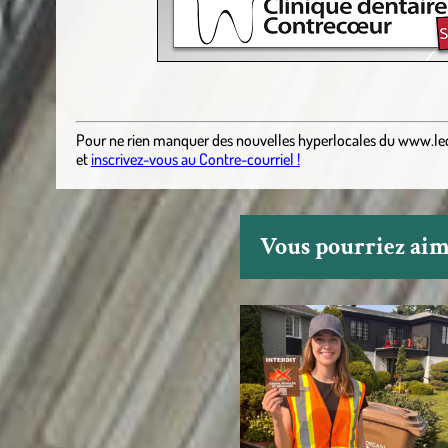
Pour ne rien manquer des nouvelles hyperlocales
du
www.le
et
inscrivez-vous au Contre-courriel !
Vous pourriez aime