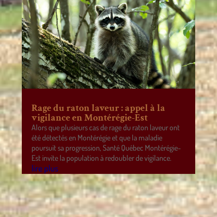
Rage du raton laveur : appel à la
vigilance en Montérégie-Est
Alors que plusieurs cas de rage du raton laveur ont
été détectés en Montérégie et que la maladie
poursuit sa progression, Santé Québec Montérégie-
Est invite la population à redoubler de vigilance.
lire plus