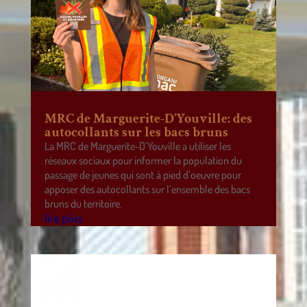
MRC de Marguerite-D’Youville: des
autocollants sur les bacs bruns
La MRC de Marguerite-D’Youville a utiliser les
réseaux sociaux pour informer la population du
passage de jeunes qui sont à pied d’oeuvre pour
apposer des autocollants sur l’ensemble des bacs
bruns du territoire.
lire plus