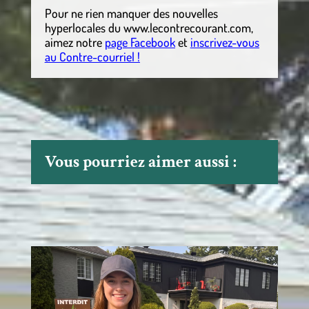
Pour ne rien manquer des nouvelles
hyperlocales
du
www.lecontrecourant.com
,
aimez notre
page Facebook
et
inscrivez-vous
au Contre-courriel !
Vous pourriez aimer aussi :