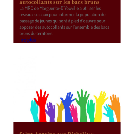
autocollants sur les bacs bruns
La MRC de Marguerite-D’Youville a utiliser les
réseaux sociaux pour informer la population du
passage de jeunes qui sont à pied d’oeuvre pour
apposer des autocollants sur l’ensemble des bacs
bruns du territoire.
lire plus