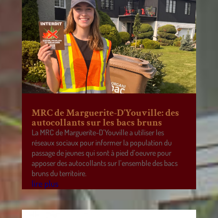
MRC de Marguerite-D’Youville: des
autocollants sur les bacs bruns
La MRC de Marguerite-D’Youville a utiliser les
réseaux sociaux pour informer la population du
passage de jeunes qui sont à pied d’oeuvre pour
apposer des autocollants sur l’ensemble des bacs
bruns du territoire.
lire plus