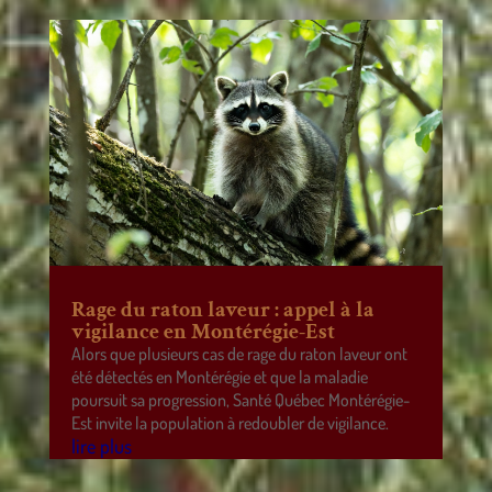
Rage du raton laveur : appel à la
vigilance en Montérégie-Est
Alors que plusieurs cas de rage du raton laveur ont
été détectés en Montérégie et que la maladie
poursuit sa progression, Santé Québec Montérégie-
Est invite la population à redoubler de vigilance.
lire plus