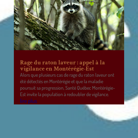
Rage du raton laveur : appel à la
vigilance en Montérégie-Est
Alors que plusieurs cas de rage du raton laveur ont
été détectés en Montérégie et que la maladie
poursuit sa progression, Santé Québec Montérégie-
Est invite la population à redoubler de vigilance.
lire plus