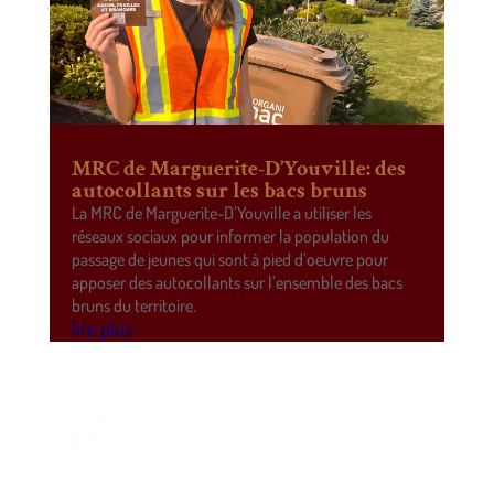
MRC de Marguerite-D’Youville: des
autocollants sur les bacs bruns
La MRC de Marguerite-D’Youville a utiliser les
réseaux sociaux pour informer la population du
passage de jeunes qui sont à pied d’oeuvre pour
apposer des autocollants sur l’ensemble des bacs
bruns du territoire.
lire plus