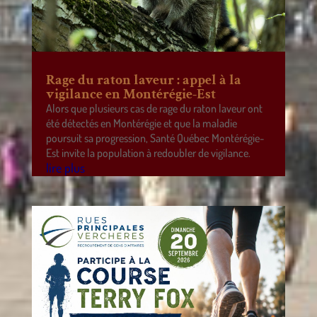
Rage du raton laveur : appel à la
vigilance en Montérégie-Est
Alors que plusieurs cas de rage du raton laveur ont
été détectés en Montérégie et que la maladie
poursuit sa progression, Santé Québec Montérégie-
Est invite la population à redoubler de vigilance.
lire plus