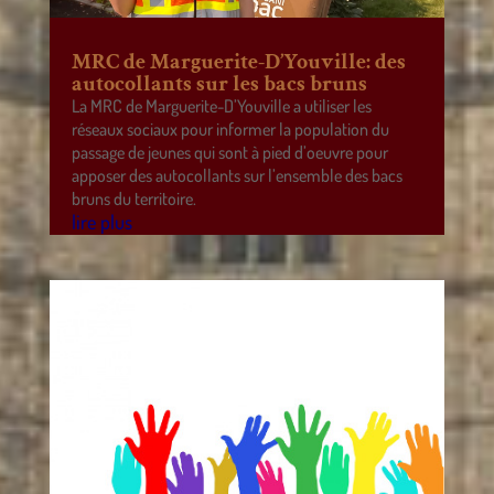
MRC de Marguerite-D’Youville: des
autocollants sur les bacs bruns
La MRC de Marguerite-D’Youville a utiliser les
réseaux sociaux pour informer la population du
passage de jeunes qui sont à pied d’oeuvre pour
apposer des autocollants sur l’ensemble des bacs
bruns du territoire.
lire plus