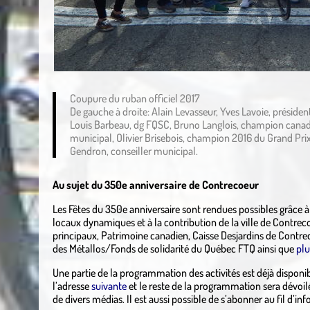
Coupure du ruban officiel 2017
De gauche à droite: Alain Levasseur, Yves Lavoie, préside
Louis Barbeau, dg FQSC, Bruno Langlois, champion canadie
municipal, Olivier Brisebois, champion 2016 du Grand Prix
Gendron, conseiller municipal.
Au sujet du 350e anniversaire de Contrecoeur
Les Fêtes du 350e anniversaire sont rendues possibles grâce 
locaux dynamiques et à la contribution de la ville de Contrec
principaux, Patrimoine canadien, Caisse Desjardins de Contrec
des Métallos/Fonds de solidarité du Québec FTQ ainsi que
plu
Une partie de la programmation des activités est déjà disponibl
l’adresse
suivante
et le reste de la programmation sera dévoilé
de divers médias. Il est aussi possible de s’abonner au fil d’in