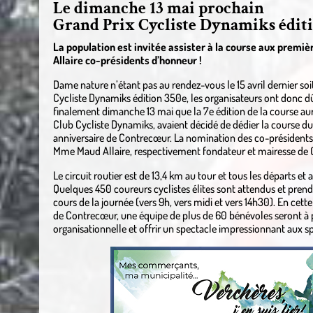
Le dimanche 13 mai prochain
Grand Prix Cycliste Dynamiks éditi
La population est invitée assister à la course aux prem
Allaire co-présidents d’honneur !
Dame nature n’étant pas au rendez-vous le 15 avril dernier soi
Cycliste Dynamiks édition 350e, les organisateurs ont donc dû
finalement dimanche 13 mai que la 7e édition de la course aura
Club Cycliste Dynamiks, avaient décidé de dédier la course du
anniversaire de Contrecœur. La nomination des co-présidents 
Mme Maud Allaire, respectivement fondateur et mairesse de
Le circuit routier est de 13,4 km au tour et tous les départs et 
Quelques 450 coureurs cyclistes élites sont attendus et prendro
cours de la journée (vers 9h, vers midi et vers 14h30). En cett
de Contrecœur, une équipe de plus de 60 bénévoles seront à 
organisationnelle et offrir un spectacle impressionnant aux s