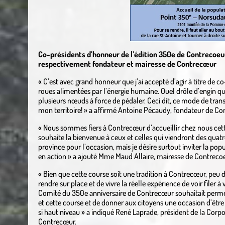
Co-présidents d’honneur de l’édition 350e de Contrecoeu
respectivement fondateur et mairesse de Contrecœur
« C’est avec grand honneur que j’ai accepté d’agir à titre de 
roues alimentées par l’énergie humaine. Quel drôle d’engin 
plusieurs nœuds à force de pédaler. Ceci dit, ce mode de trans
mon territoire! » a affirmé Antoine Pécaudy, fondateur de Co
« Nous sommes fiers à Contrecœur d’accueillir chez nous cet
souhaite la bienvenue à ceux et celles qui viendront des quatr
province pour l’occasion, mais je désire surtout inviter la popu
en action » a ajouté Mme Maud Allaire, mairesse de Contrecoe
« Bien que cette course soit une tradition à Contrecœur, peu d
rendre sur place et de vivre la réelle expérience de voir filer à 
Comité du 350e anniversaire de Contrecœur souhaitait permett
et cette course et de donner aux citoyens une occasion d’êtr
si haut niveau » a indiqué René Laprade, président de la Corp
Contrecœur.