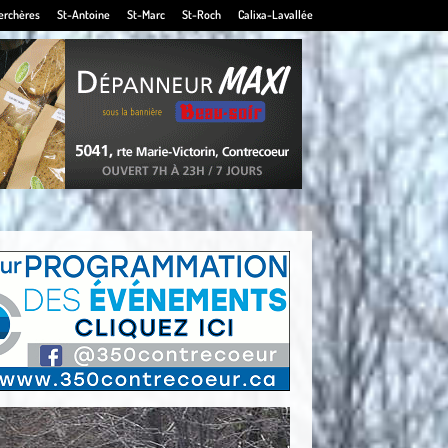
erchères
St-Antoine
St-Marc
St-Roch
Calixa-Lavallée