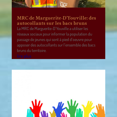
MRC de Marguerite-D’Youville: des
autocollants sur les bacs bruns
La MRC de Marguerite-D’Youville a utiliser les
réseaux sociaux pour informer la population du
passage de jeunes qui sont à pied d’oeuvre pour
apposer des autocollants sur l’ensemble des bacs
bruns du territoire.
lire plus