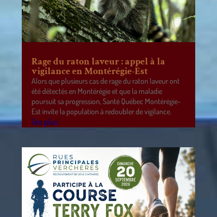
Rage du raton laveur : appel à la
vigilance en Montérégie-Est
Alors que plusieurs cas de rage du raton laveur ont
été détectés en Montérégie et que la maladie
poursuit sa progression, Santé Québec Montérégie-
Est invite la population à redoubler de vigilance.
lire plus