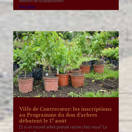
besoins de sa population.
lire plus
Ville de Contrecœur: les inscriptions
au Programme du don d’arbres
débutent le 17 août
Et si un nouvel arbre prenait racine chez vous? La