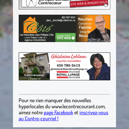
.
Pour ne rien manquer des nouvelles
hyperlocales
du
www.lecontrecourant.com
,
aimez notre
page Facebook
et
inscrivez-vous
au Contre-courriel !