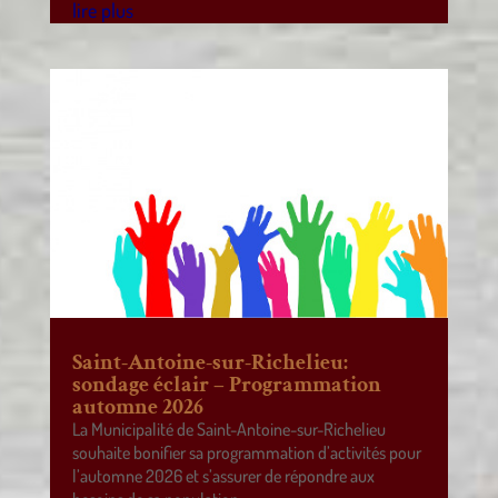
lire plus
Saint-Antoine-sur-Richelieu:
sondage éclair – Programmation
automne 2026
La Municipalité de Saint-Antoine-sur-Richelieu
souhaite bonifier sa programmation d’activités pour
l’automne 2026 et s’assurer de répondre aux