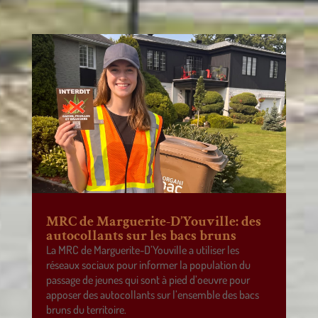
MRC de Marguerite-D’Youville: des
autocollants sur les bacs bruns
La MRC de Marguerite-D’Youville a utiliser les
réseaux sociaux pour informer la population du
passage de jeunes qui sont à pied d’oeuvre pour
apposer des autocollants sur l’ensemble des bacs
bruns du territoire.