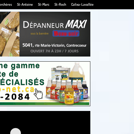
erchères
St-Antoine
St-Marc
St-Roch
Calixa-Lavallée