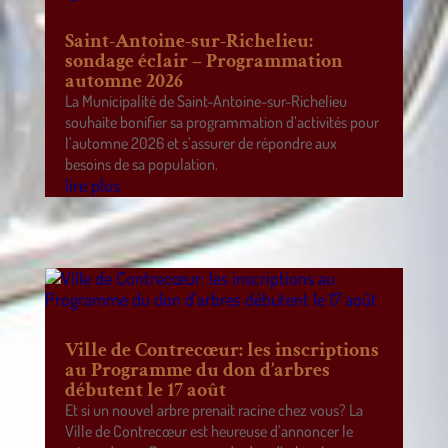
Saint-Antoine-sur-Richelieu:
sondage éclair – Programmation
automne 2026
La Municipalité de Saint-Antoine-sur-Richelieu
souhaite bonifier sa programmation d’activités pour
l’automne 2026 et s’assurer de répondre aux
besoins de sa population.
lire plus
Ville de Contrecœur: les inscriptions
au Programme du don d’arbres
débutent le 17 août
Et si un nouvel arbre prenait racine chez vous? La
Ville de Contrecœur est heureuse d’annoncer le