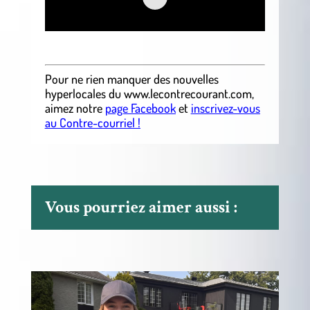
.
Pour ne rien manquer des nouvelles
hyperlocales
du
www.lecontrecourant.com
,
aimez notre
page Facebook
et
inscrivez-vous
au Contre-courriel !
Vous pourriez aimer aussi :