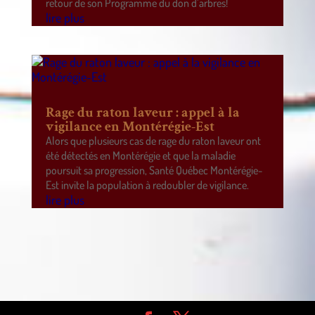
retour de son Programme du don d’arbres!
lire plus
Rage du raton laveur : appel à la
vigilance en Montérégie-Est
Alors que plusieurs cas de rage du raton laveur ont
été détectés en Montérégie et que la maladie
poursuit sa progression, Santé Québec Montérégie-
Est invite la population à redoubler de vigilance.
lire plus