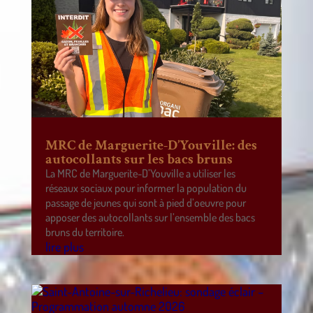
MRC de Marguerite-D’Youville: des
autocollants sur les bacs bruns
La MRC de Marguerite-D’Youville a utiliser les
réseaux sociaux pour informer la population du
passage de jeunes qui sont à pied d’oeuvre pour
apposer des autocollants sur l’ensemble des bacs
bruns du territoire.
lire plus