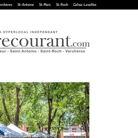
erchères
St-Antoine
St-Marc
St-Roch
Calixa-Lavallée