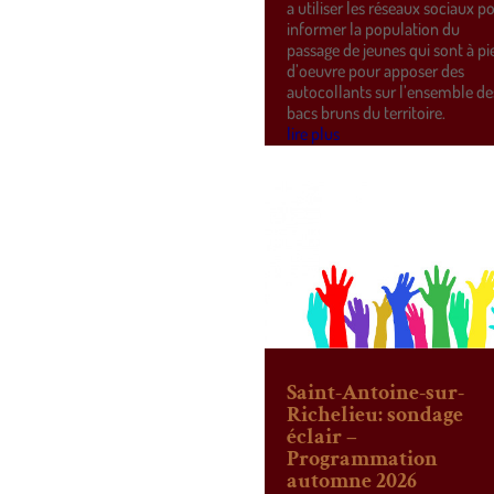
a utiliser les réseaux sociaux p
informer la population du
passage de jeunes qui sont à pi
d’oeuvre pour apposer des
autocollants sur l’ensemble de
bacs bruns du territoire.
lire plus
Saint-Antoine-sur-
Richelieu: sondage
éclair –
Programmation
automne 2026