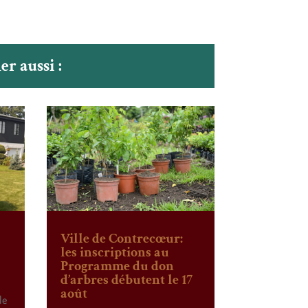
r aussi :
Ville de Contrecœur:
les inscriptions au
Programme du don
d’arbres débutent le 17
août
le