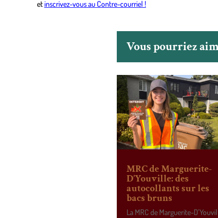
et
inscrivez-vous au Contre-courriel !
Vous pourriez aime
MRC de Marguerite-
D’Youville: des
autocollants sur les
bacs bruns
La MRC de Marguerite-D’Youvil