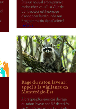
our
Et si un nouvel arbre prenait
racine chez vous? La Ville de
ed
Contrecœur est heureuse
d’annoncer le retour de son
s
Programme du don d’arbres!
lire plus
Rage du raton laveur :
appel à la vigilance en
Montérégie-Est
Alors que plusieurs cas de rage
du raton laveur ont été détectés
en Montérégie et que la maladie