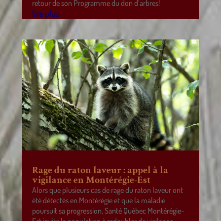
retour de son Programme du don d’arbres!
lire plus
Rage du raton laveur : appel à la
vigilance en Montérégie-Est
Alors que plusieurs cas de rage du raton laveur ont
été détectés en Montérégie et que la maladie
poursuit sa progression, Santé Québec Montérégie-
Est invite la population à redoubler de vigilance.