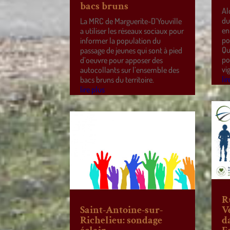
bacs bruns
Al
du
La MRC de Marguerite-D’Youville
en
a utiliser les réseaux sociaux pour
po
informer la population du
Qu
passage de jeunes qui sont à pied
po
d’oeuvre pour apposer des
vi
autocollants sur l’ensemble des
lir
bacs bruns du territoire.
lire plus
R
Saint-Antoine-sur-
V
Richelieu: sondage
d