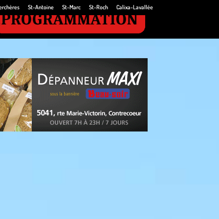
erchères
St-Antoine
St-Marc
St-Roch
Calixa-Lavallée