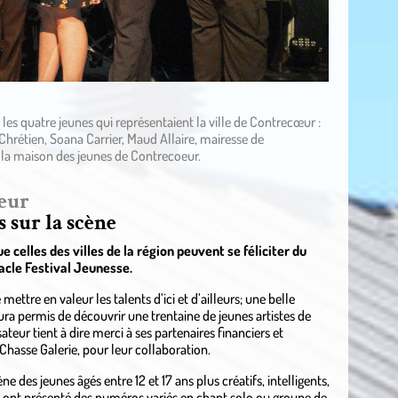
es quatre jeunes qui représentaient la ville de Contrecœur :
Chrétien, Soana Carrier, Maud Allaire, mairesse de
 la maison des jeunes de Contrecoeur.
oeur
 sur la scène
 celles des villes de la région peuvent se féliciter du
acle Festival Jeunesse.
ttre en valeur les talents d’ici et d’ailleurs; une belle
 aura permis de découvrir une trentaine de jeunes artistes de
eur tient à dire merci à ses partenaires financiers et
 Chasse Galerie, pour leur collaboration.
e des jeunes âgés entre 12 et 17 ans plus créatifs, intelligents,
Ils ont présenté des numéros variés en chant solo ou groupe de