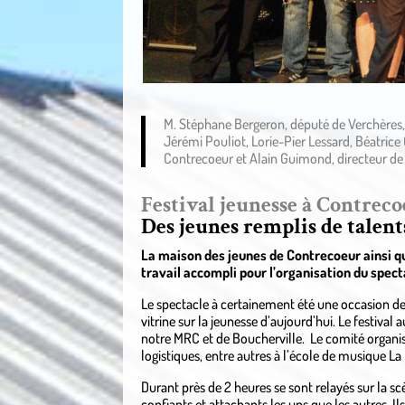
M. Stéphane Bergeron, député de Verchères, l
Jérémi Pouliot, Lorie-Pier Lessard, Béatrice 
Contrecoeur et Alain Guimond, directeur de
Festival jeunesse à Contrec
Des jeunes remplis de talents
La maison des jeunes de Contrecoeur ainsi que
travail accompli pour l’organisation du spect
Le spectacle à certainement été une occasion de me
vitrine sur la jeunesse d’aujourd’hui. Le festival
notre MRC et de Boucherville. Le comité organisat
logistiques, entre autres à l’école de musique La
Durant près de 2 heures se sont relayés sur la scèn
confiants et attachants les uns que les autres. 