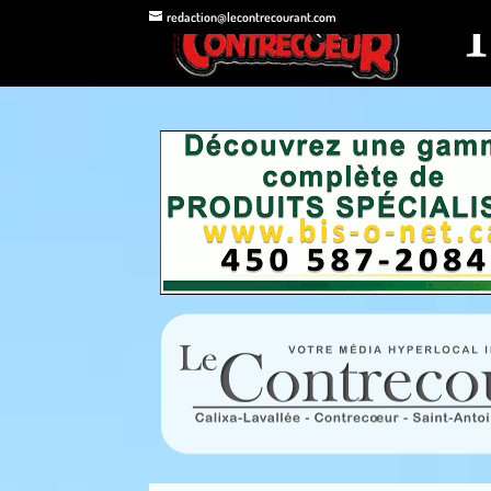
redaction@lecontrecourant.com