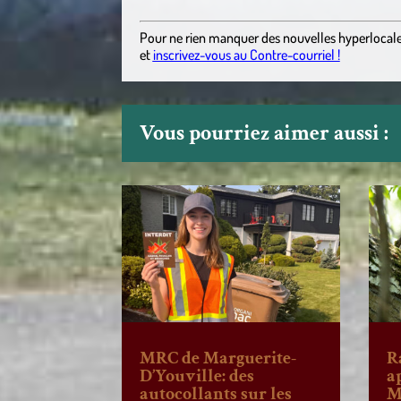
Pour ne rien manquer des nouvelles hyperlocal
et
inscrivez-vous au Contre-courriel !
Vous pourriez aimer aussi :
MRC de Marguerite-
R
D’Youville: des
a
autocollants sur les
M