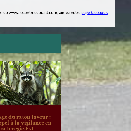
es
du
www.lecontrecourant.com
,
aimez notre
page Facebook
age du raton laveur :
ppel à la vigilance en
ontérégie-Est