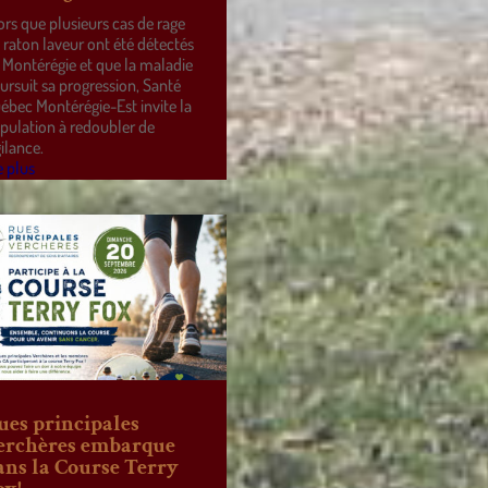
ors que plusieurs cas de rage
 raton laveur ont été détectés
 Montérégie et que la maladie
ursuit sa progression, Santé
ébec Montérégie-Est invite la
pulation à redoubler de
gilance.
e plus
ues principales
erchères embarque
ans la Course Terry