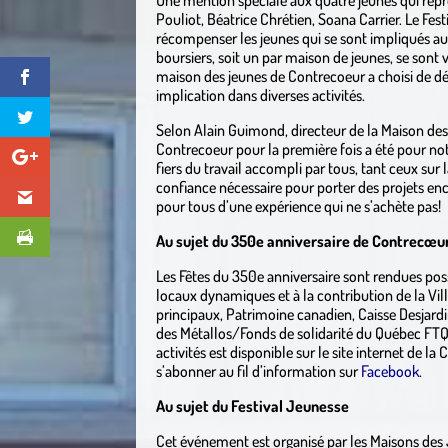
Pouliot, Béatrice Chrétien, Soana Carrier. Le Fes
récompenser les jeunes qui se sont impliqués au
boursiers, soit un par maison de jeunes, se sont 
maison des jeunes de Contrecoeur a choisi de d
implication dans diverses activités.
Selon Alain Guimond, directeur de la Maison des
Contrecoeur pour la première fois a été pour n
fiers du travail accompli par tous, tant ceux sur
confiance nécessaire pour porter des projets encor
pour tous d’une expérience qui ne s’achète pas!
Au sujet du 350e anniversaire de Contrecœ
Les Fêtes du 350e anniversaire sont rendues pos
locaux dynamiques et à la contribution de la Vil
principaux, Patrimoine canadien, Caisse Desjardi
des Métallos/Fonds de solidarité du Québec FTQ 
activités est disponible sur le site internet de la 
s’abonner au fil d’information sur
Facebook
.
Au sujet du Festival Jeunesse
Cet événement est organisé par les Maisons des