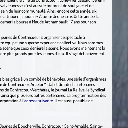
tival Jeunesse, c’est aussi le moment de souligner et de
 sein de leur communauté. Ainsi, encore cette année, six
vu attribuer la bourse « À toute Jeunesse ». Cette année, la
écerner la bourse à Maude Archambault, 17 ans pour son
 jeunes de Contrecoeur « organiser ce spectacle à
otre équipe une superbe expérience collective. Nous sommes
 la scène que ceux derrière la scène. Nous avons maintenant la
e plus grands pour les jeunes d’ici ». Il s’agit définitivement
ur
sibles grâce à un comité de bénévoles, une série d’organismes
le de Contrecœur, ArcelorMittal et Grantech partenaires
ns de Contrecœur-Verchères, le journal La Relève, le Syndicat
ainsi que plusieurs autres partenaires. La programmation des
Corporation à l’
adresse suivante
. Il est aussi possible de
 Jeunes de Boucherville, Contrecœur, Saint-Amable, Sainte-