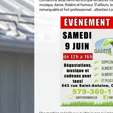
musique, danse, théâtre et humour. D’ailleurs, le
remarquable et fort professionnel… attention Loui
Une mention spéciale aux quatre jeunes qui repré