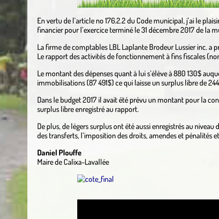
En vertu de l’article no 176.2.2 du Code municipal, j’ai le plais
financier pour l’exercice terminé le 31 décembre 2017 de la mu
La firme de comptables LBL Laplante Brodeur Lussier inc. a pro
Le rapport des activités de fonctionnement à fins fiscales (n
Le montant des dépenses quant à lui s’élève à 880 130$ auque
immobilisations (87 491$) ce qui laisse un surplus libre de 2
Dans le budget 2017 il avait été prévu un montant pour la constr
surplus libre enregistré au rapport.
De plus, de légers surplus ont été aussi enregistrés au niveau 
des transferts, l’imposition des droits, amendes et pénalités 
Daniel Plouffe
Maire de Calixa-Lavallée