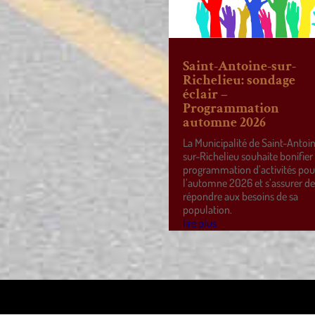
Saint-Antoine-sur-
Richelieu: sondage
éclair –
Programmation
automne 2026
La Municipalité de Saint-Antoi
sur-Richelieu souhaite bonifier
programmation d’activités pou
l’automne 2026 et s’assurer d
répondre aux besoins de sa
population.
lire plus
ss