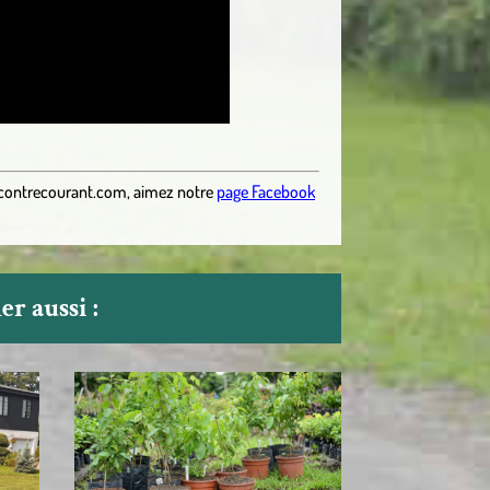
contrecourant.com
,
aimez notre
page Facebook
r aussi :