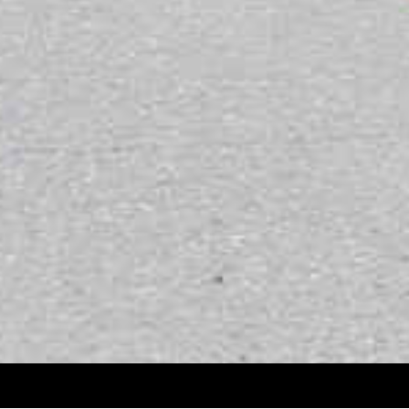
Design de
Elegant Themes
| Propulsé par
WordPre