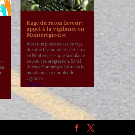
Rage du raton laveur :
appel à la vigilance en
Montérégie-Est
Alors que plusieurs cas de rage
du raton laveur ont été détectés
en Montérégie et que la maladie
poursuit sa progression, Santé
ne-
Québec Montérégie-Est invite la
 sa
population à redoubler de
r
vigilance.
e
lire plus