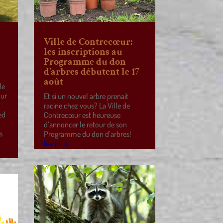
Ville de Contrecœur:
les inscriptions au
Programme du don
d’arbres débutent le 17
août
le
our
Et si un nouvel arbre prenait
racine chez vous? La Ville de
ed
Contrecœur est heureuse
d’annoncer le retour de son
s
Programme du don d’arbres!
lire plus