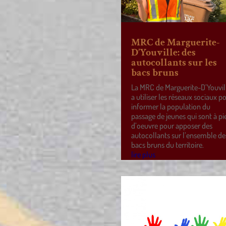
MRC de Marguerite-
D’Youville: des
autocollants sur les
bacs bruns
La MRC de Marguerite-D’Youvil
a utiliser les réseaux sociaux p
informer la population du
passage de jeunes qui sont à pi
d’oeuvre pour apposer des
autocollants sur l’ensemble de
bacs bruns du territoire.
lire plus