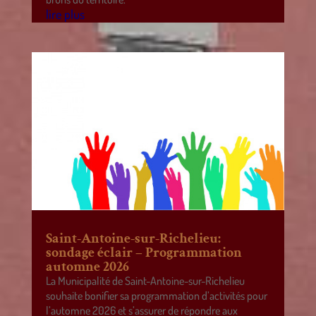
lire plus
Saint-Antoine-sur-Richelieu:
sondage éclair – Programmation
automne 2026
La Municipalité de Saint-Antoine-sur-Richelieu
souhaite bonifier sa programmation d’activités pour
l’automne 2026 et s’assurer de répondre aux