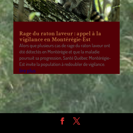
Rage du raton laveur : appel à la
vigilance en Montérégie-Est
Alors que plusieurs cas de rage du raton laveur ont
été détectés en Montérégie et que la maladie
poursuit sa progression, Santé Québec Montérégie-
Est invite la population à redoubler de vigilance.
lire plus
Design de
Elegant Themes
| Propulsé par