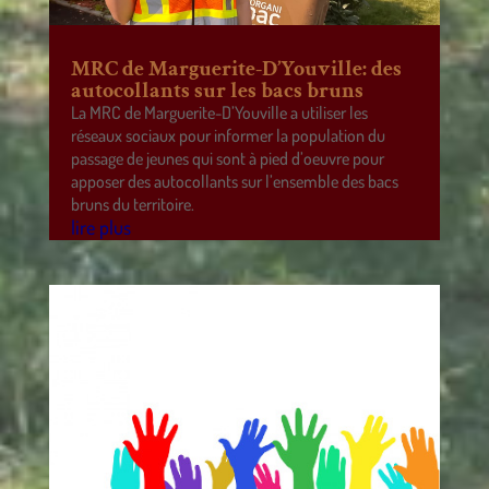
MRC de Marguerite-D’Youville: des
autocollants sur les bacs bruns
La MRC de Marguerite-D’Youville a utiliser les
réseaux sociaux pour informer la population du
passage de jeunes qui sont à pied d’oeuvre pour
apposer des autocollants sur l’ensemble des bacs
bruns du territoire.
lire plus