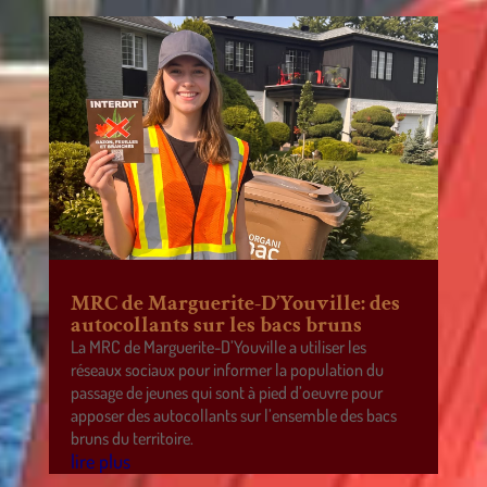
MRC de Marguerite-D’Youville: des
autocollants sur les bacs bruns
La MRC de Marguerite-D’Youville a utiliser les
réseaux sociaux pour informer la population du
passage de jeunes qui sont à pied d’oeuvre pour
apposer des autocollants sur l’ensemble des bacs
bruns du territoire.
lire plus