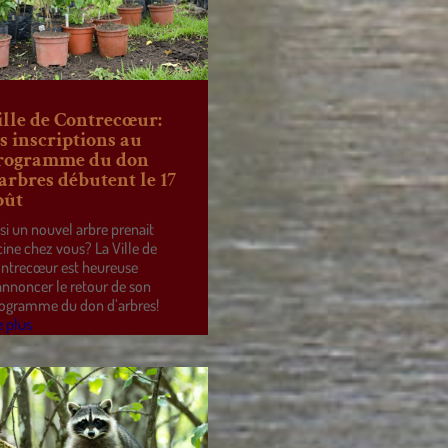
ille de Contrecœur:
es inscriptions au
rogramme du don
’arbres débutent le 17
oût
 si un nouvel arbre prenait
cine chez vous? La Ville de
ntrecœur est heureuse
annoncer le retour de son
ogramme du don d’arbres!
e plus