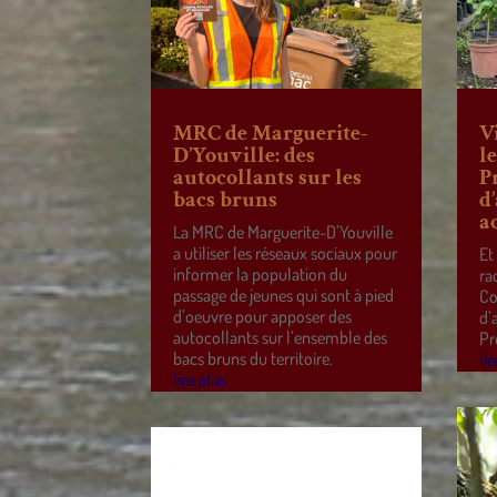
MRC de Marguerite-
V
D’Youville: des
l
autocollants sur les
P
bacs bruns
d
a
La MRC de Marguerite-D’Youville
a utiliser les réseaux sociaux pour
Et
informer la population du
ra
passage de jeunes qui sont à pied
Co
d’oeuvre pour apposer des
d’
autocollants sur l’ensemble des
Pr
bacs bruns du territoire.
lir
lire plus