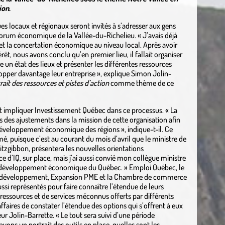
ion
.
s locaux et régionaux seront invités à s’adresser aux gens
 forum économique de la Vallée-du-Richelieu. « J’avais déjà
 et la concertation économique au niveau local. Après avoir
rêt, nous avons conclu qu’en premier lieu, il fallait organiser
e un état des lieux et présenter les différentes ressources
lopper davantage leur entreprise », explique Simon Jolin-
rait des ressources et pistes d’action
comme thème de ce
it impliquer Investissement Québec dans ce processus. « La
des ajustements dans la mission de cette organisation afin
développement économique des régions », indique-t-il. Ce
puisque c’est au courant du mois d’avril que le ministre de
itzgibbon, présentera les nouvelles orientations
e d’IQ, sur place, mais j’ai aussi convié mon collègue ministre
 le développement économique du Québec. » Emploi Québec, le
l de développement, Expansion PME et la Chambre de commerce
ussi représentés pour faire connaître l’étendue de leurs
e ressources et de services méconnus offerts par différents
ffaires de constater l’étendue des options qui s’offrent à eux
r Jolin-Barrette. « Le tout sera suivi d’une période
vons un portrait des outils en place, quelles sont les