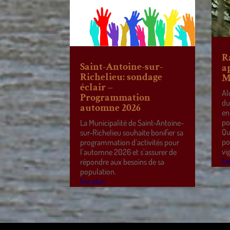
R
Saint-Antoine-sur-
a
Richelieu: sondage
M
éclair –
Al
Programmation
du
automne 2026
en
po
La Municipalité de Saint-Antoine-
Qu
sur-Richelieu souhaite bonifier sa
po
programmation d’activités pour
vi
l’automne 2026 et s’assurer de
lir
répondre aux besoins de sa
population.
lire plus