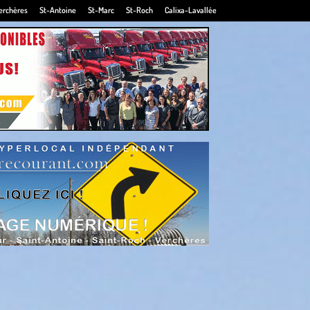
erchères
St-Antoine
St-Marc
St-Roch
Calixa-Lavallée