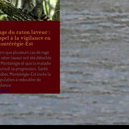
age du raton laveur :
ppel à la vigilance en
ontérégie-Est
ors que plusieurs cas de rage
 raton laveur ont été détectés
 Montérégie et que la maladie
ursuit sa progression, Santé
ébec Montérégie-Est invite la
pulation à redoubler de
gilance.
e plus