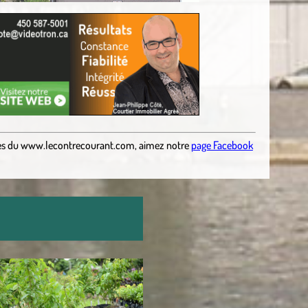
es
du
www.lecontrecourant.com
,
aimez notre
page Facebook