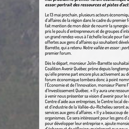
essor: portrait des ressources et pistes d’act
Le 13 mai prochain, plusieurs acteurs économique
d’affaires de la région dans le cadre du premier
fait mention de mon désir de nourrir la synergie
pris le pouls d’entrepreneurs et de groupes d’inté
un grand rendez-vous à l’échelle locale pour fair
offertes aux gens d’affaires qui souhaitent déve
Barrette, qui a retenu
Notre vallée en essor : port
premier forum.
Dès le départ, monsieur Jolin-Barrette souhaita
Coalition Avenir Québec prône depuis longtemps 
qu’elle prenne part encore plus activement au 
forum économique tombera donc à point nommé, 
l’Économie et de l’Innovation, monsieur Pierre F
d’Investissement Québec. « Il y aura une ressourc
à venir nous présenter sa vision d’avenir pour
Centre d’aide aux entreprises, le Centre loca
et d’industrie de la Vallée-du-Richelieu seront a
services aux gens d’affaires. « Il y a beaucoup d
organismes. Ce sera intéressant pour les gens d’a
pour développer leur entreprise », ajoute monsieu
d’échange et de réflexion: maintenant que nous a