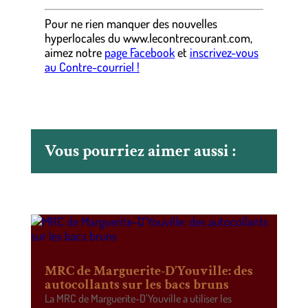
Pour ne rien manquer des nouvelles
hyperlocales
du
www.lecontrecourant.com
,
aimez notre
page Facebook
et
inscrivez-vous
au Contre-courriel !
Vous pourriez aimer aussi :
MRC de Marguerite-D’Youville: des
autocollants sur les bacs bruns
La MRC de Marguerite-D’Youville a utiliser les