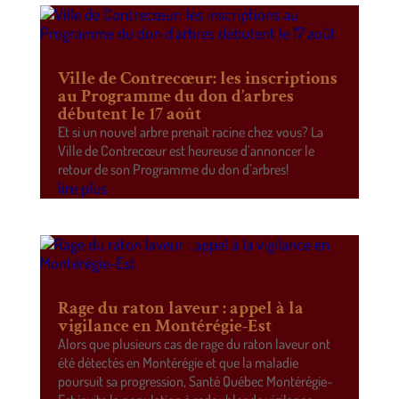
Ville de Contrecœur: les inscriptions
au Programme du don d’arbres
débutent le 17 août
Et si un nouvel arbre prenait racine chez vous? La
Ville de Contrecœur est heureuse d’annoncer le
retour de son Programme du don d’arbres!
lire plus
Rage du raton laveur : appel à la
vigilance en Montérégie-Est
Alors que plusieurs cas de rage du raton laveur ont
été détectés en Montérégie et que la maladie
poursuit sa progression, Santé Québec Montérégie-