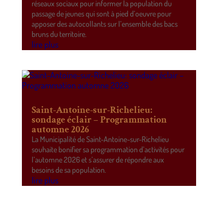
réseaux sociaux pour informer la population du
passage de jeunes qui sont à pied d’oeuvre pour
apposer des autocollants sur l’ensemble des bacs
bruns du territoire.
lire plus
Saint-Antoine-sur-Richelieu:
sondage éclair – Programmation
automne 2026
La Municipalité de Saint-Antoine-sur-Richelieu
souhaite bonifier sa programmation d’activités pour
l’automne 2026 et s’assurer de répondre aux
besoins de sa population.
lire plus