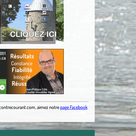
contrecourant.com
,
aimez notre
page Facebook