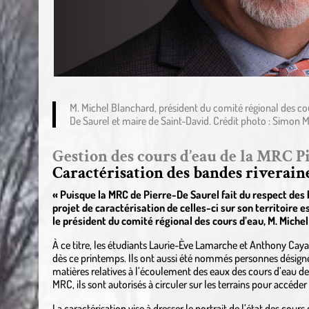
M. Michel Blanchard, président du comité régional des cou
De Saurel et maire de Saint-David. Crédit photo : Simon 
Gestion des cours d’eau de la MRC P
Caractérisation des bandes riveraine
« Puisque la MRC de Pierre-De Saurel fait du respect des b
projet de caractérisation de celles-ci sur son territoire
le président du comité régional des cours d’eau, M. Miche
À ce titre, les étudiants Laurie-Ève Lamarche et Anthony Caya 
dès ce printemps. Ils ont aussi été nommés personnes désigné
matières relatives à l’écoulement des eaux des cours d’eau de 
MRC, ils sont autorisés à circuler sur les terrains pour accéder
La caractérisation vise à dresser le portrait de l’état des cours