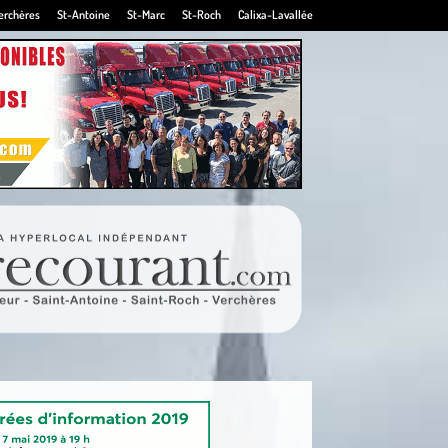
erchères
St-Antoine
St-Marc
St-Roch
Calixa-Lavallée