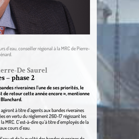
rs d’eau, conseiller régional à la MRC de Pierre-
Ménard.
ierre-De Saurel
s – phase 2
andes riveraines l’une de ses priorités, le
 est de retour cette année encore », mentionne
l Blanchard.
agiront à titre d’agents aux bandes riveraines
es en vertu du règlement 260-17 régissant les
la MRC. C’est-à-dire qu’à titre d’employés de la
 aux cours d’eau.
 d’eau et de la qualité des bandes riveraines de