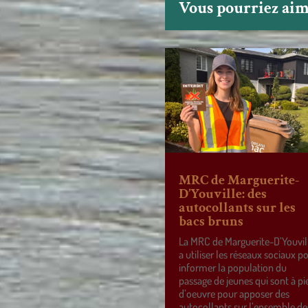
Vous pourriez aime
MRC de Marguerite-
D’Youville: des
autocollants sur les
bacs bruns
La MRC de Marguerite-D’Youvil
a utiliser les réseaux sociaux p
informer la population du
passage de jeunes qui sont à pi
d’oeuvre pour apposer des
autocollants sur l’ensemble de