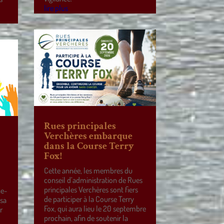
lire plus
Rues principales
Verchères embarque
dans la Course Terry
Fox!
Cette année, les membres du
conseil d’administration de Rues
principales Verchères sont fiers
ne-
de participer à la Course Terry
 sa
Fox, qui aura lieu le 20 septembre
r
prochain, afin de soutenir la
e