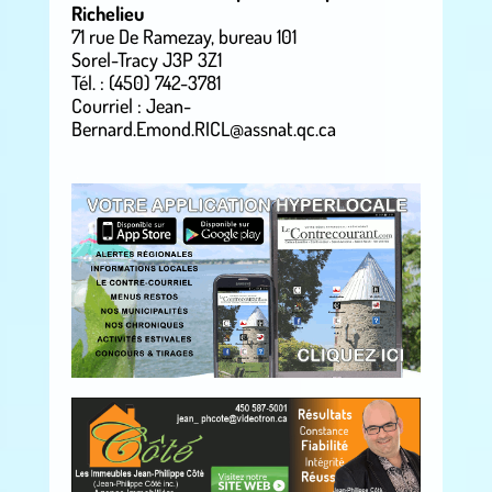
Richelieu
71 rue De Ramezay, bureau 101
Sorel-Tracy J3P 3Z1
Tél. : (450) 742-3781
Courriel : Jean-
Bernard.Emond.RICL@assnat.qc.ca
.