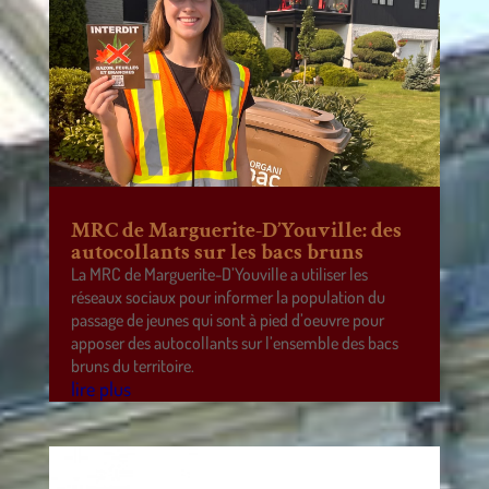
MRC de Marguerite-D’Youville: des
autocollants sur les bacs bruns
La MRC de Marguerite-D’Youville a utiliser les
réseaux sociaux pour informer la population du
passage de jeunes qui sont à pied d’oeuvre pour
apposer des autocollants sur l’ensemble des bacs
bruns du territoire.
lire plus