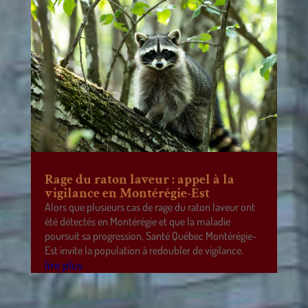
Rage du raton laveur : appel à la
vigilance en Montérégie-Est
Alors que plusieurs cas de rage du raton laveur ont
été détectés en Montérégie et que la maladie
poursuit sa progression, Santé Québec Montérégie-
Est invite la population à redoubler de vigilance.
lire plus