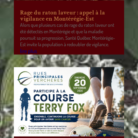
Rage du raton laveur : appel à la
vigilance en Montérégie-Est
Alors que plusieurs cas de rage du raton laveur ont
été détectés en Montérégie et que la maladie
poursuit sa progression, Santé Québec Montérégie-
Est invite la population à redoubler de vigilance.
lire plus