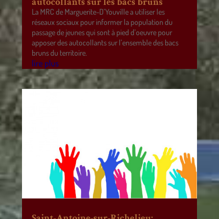
autocollants sur les bacs bruns
La MRC de Marguerite-D’Youville a utiliser les
réseaux sociaux pour informer la population du
passage de jeunes qui sont à pied d’oeuvre pour
apposer des autocollants sur l’ensemble des bacs
bruns du territoire.
lire plus
Saint-Antoine-sur-Richelieu: