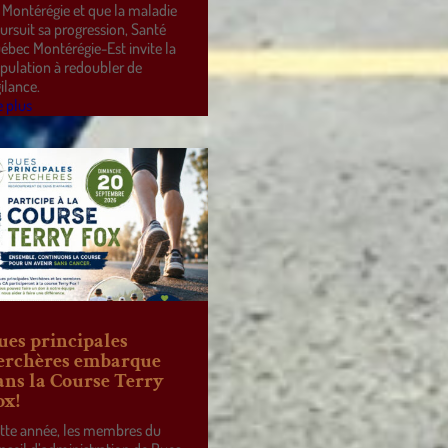
 Montérégie et que la maladie
ursuit sa progression, Santé
ébec Montérégie-Est invite la
pulation à redoubler de
gilance.
e plus
ues principales
erchères embarque
ans la Course Terry
ox!
tte année, les membres du