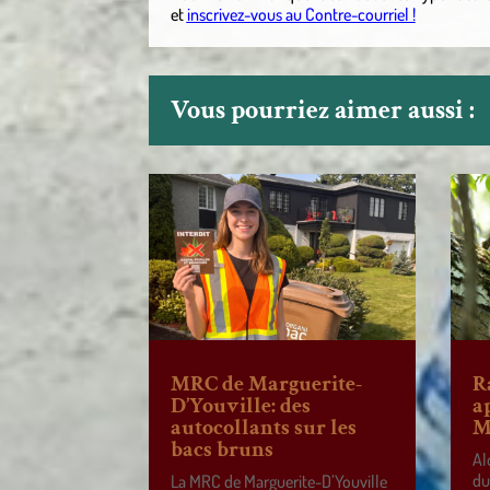
et
inscrivez-vous au Contre-courriel !
Vous pourriez aimer aussi :
MRC de Marguerite-
R
D’Youville: des
a
autocollants sur les
M
bacs bruns
Al
du
La MRC de Marguerite-D’Youville