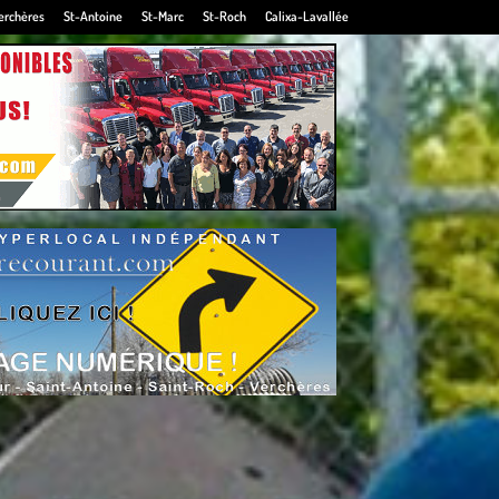
erchères
St-Antoine
St-Marc
St-Roch
Calixa-Lavallée