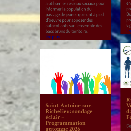
en
a utiliser les réseaux sociaux pour
po
informer la population du
Qu
passage de jeunes qui sont à pied
po
d’oeuvre pour apposer des
vi
autocollants sur l’ensemble des
lir
bacs bruns du territoire.
lire plus
R
Saint-Antoine-sur-
V
Richelieu: sondage
d
éclair –
F
Programmation
Ce
automne 2026