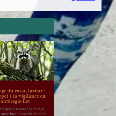
age du raton laveur :
ppel à la vigilance en
ontérégie-Est
ors que plusieurs cas de rage
 raton laveur ont été détectés