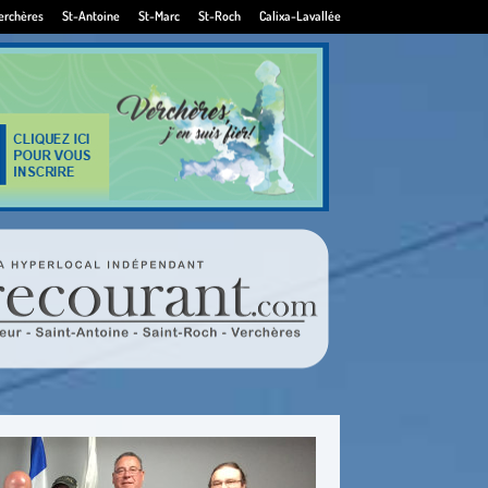
erchères
St-Antoine
St-Marc
St-Roch
Calixa-Lavallée