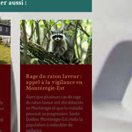
r aussi :
Rage du raton laveur :
appel à la vigilance en
Montérégie-Est
Alors que plusieurs cas de rage
du raton laveur ont été détectés
le
en Montérégie et que la maladie
our
poursuit sa progression, Santé
Québec Montérégie-Est invite la
ed
population à redoubler de
vigilance.
s