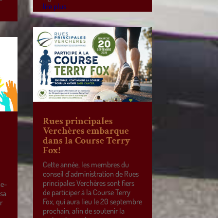
lire plus
Rues principales
Verchères embarque
dans la Course Terry
Fox!
Cette année, les membres du
conseil d’administration de Rues
principales Verchères sont fiers
ne-
de participer à la Course Terry
 sa
Fox, qui aura lieu le 20 septembre
r
prochain, afin de soutenir la
e