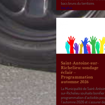
bacs bruns du territoire.
lire plus
Saint-Antoine-sur-
Richelieu: sondage
éclair –
Programmation
automne 2026
La Municipalité de Saint-Antoi
sur-Richelieu souhaite bonifier
programmation d’activités pou
l’automne 2026 et s’assurer d