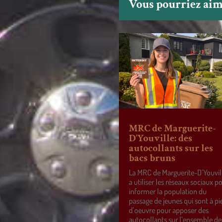
Vous pourriez aime
MRC de Marguerite-
D’Youville: des
autocollants sur les
bacs bruns
La MRC de Marguerite-D’Youvil
a utiliser les réseaux sociaux p
informer la population du
passage de jeunes qui sont à pi
d’oeuvre pour apposer des
autocollants sur l’ensemble de