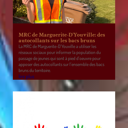
MRC de Marguerite-D’Youville: des
autocollants sur les bacs bruns
La MRC de Marguerite-D’Youville a utiliser les
réseaux sociaux pour informer la population du
passage de jeunes qui sont à pied d’oeuvre pour
apposer des autocollants sur l’ensemble des bacs
bruns du territoire.
lire plus