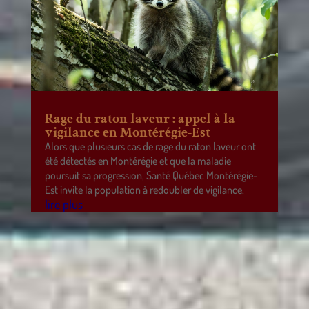
Rage du raton laveur : appel à la
vigilance en Montérégie-Est
Alors que plusieurs cas de rage du raton laveur ont
été détectés en Montérégie et que la maladie
poursuit sa progression, Santé Québec Montérégie-
Est invite la population à redoubler de vigilance.
lire plus