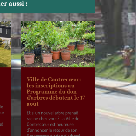
r aussi :
Ville de Contrecœur:
les inscriptions au
Programme du don
d’arbres débutent le 17
août
le
our
Et si un nouvel arbre prenait
racine chez vous? La Ville de
ed
Contrecœur est heureuse
d’annoncer le retour de son
s
Programme du don d’arbres!