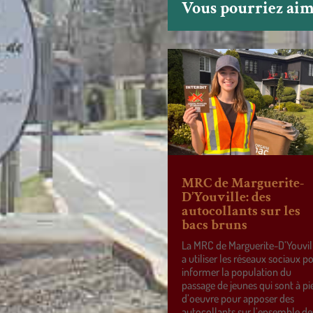
Vous pourriez aime
MRC de Marguerite-
D’Youville: des
autocollants sur les
bacs bruns
La MRC de Marguerite-D’Youvil
a utiliser les réseaux sociaux p
informer la population du
passage de jeunes qui sont à pi
d’oeuvre pour apposer des
autocollants sur l’ensemble de