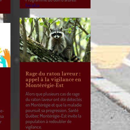
lire plus
Rage du raton laveur :
appel à la vigilance en
Montérégie-Est
Alors que plusieurs cas de rage
du raton laveur ont été détectés
en Montérégie et que la maladie
poursuit sa progression, Santé
ne-
Québec Montérégie-Est invite la
 sa
population à redoubler de
r
vigilance.
e