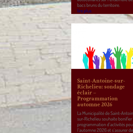
bacs bruns du territoire.
lire plus
Saint-Antoine-sur-
Richelieu: sondage
éclair –
Programmation
automne 2026
La Municipalité de Saint-Antoi
sur-Richelieu souhaite bonifier
programmation d’activités pou
l’automne 2026 et s’assurer d