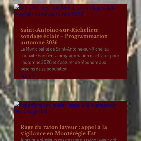
Saint-Antoine-sur-Richelieu:
sondage éclair – Programmation
automne 2026
La Municipalité de Saint-Antoine-sur-Richelieu
souhaite bonifier sa programmation d’activités pour
l’automne 2026 et s’assurer de répondre aux
besoins de sa population.
lire plus
Rage du raton laveur : appel à la
vigilance en Montérégie-Est
Alors que plusieurs cas de rage du raton laveur ont