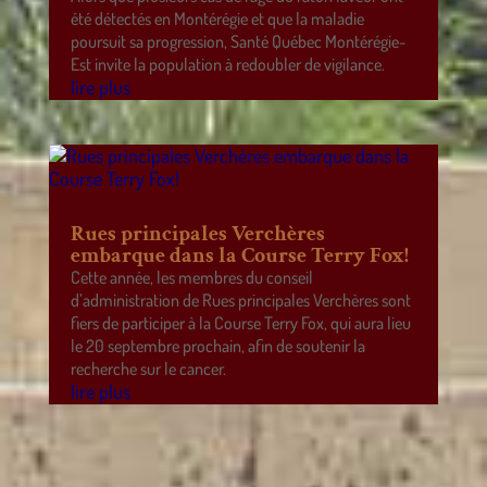
été détectés en Montérégie et que la maladie
poursuit sa progression, Santé Québec Montérégie-
Est invite la population à redoubler de vigilance.
lire plus
Rues principales Verchères
embarque dans la Course Terry Fox!
Cette année, les membres du conseil
d’administration de Rues principales Verchères sont
fiers de participer à la Course Terry Fox, qui aura lieu
le 20 septembre prochain, afin de soutenir la
recherche sur le cancer.
lire plus