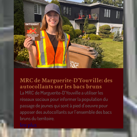
MRC de Marguerite-D’Youville: des
autocollants sur les bacs bruns
La MRC de Marguerite-D’Youville a utiliser les
réseaux sociaux pour informer la population du
passage de jeunes qui sont à pied d’oeuvre pour
apposer des autocollants sur l’ensemble des bacs
bruns du territoire.
lire plus