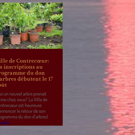
ille de Contrecœur:
es inscriptions au
rogramme du don
’arbres débutent le 17
oût
 si un nouvel arbre prenait
cine chez vous? La Ville de
ntrecœur est heureuse
annoncer le retour de son
ogramme du don d’arbres!
e plus