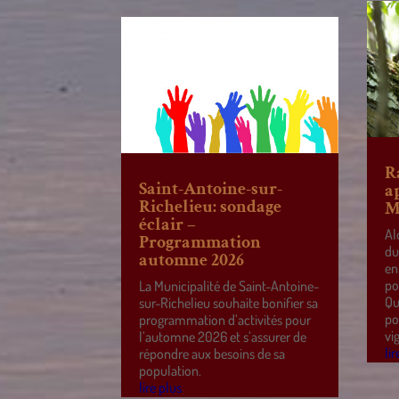
R
Saint-Antoine-sur-
a
Richelieu: sondage
M
éclair –
Al
Programmation
du
automne 2026
en
po
La Municipalité de Saint-Antoine-
Qu
sur-Richelieu souhaite bonifier sa
po
programmation d’activités pour
vi
l’automne 2026 et s’assurer de
lir
répondre aux besoins de sa
population.
lire plus