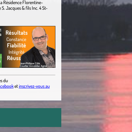
 la Résidence Florentine-
S. Jacques & fils Inc. 4 St-
es
du
acebook
et
inscrivez-vous au