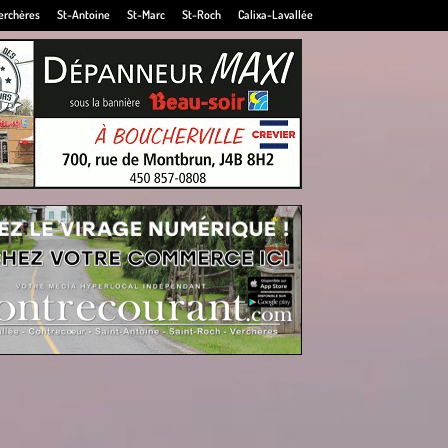
erchères
St-Antoine
St-Marc
St-Roch
Calixa-Lavallée