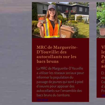
MRC de Marguerite-
V
D’Youville: des
l
autocollants sur les
P
bacs bruns
d
a
La MRC de Marguerite-D’Youville
a utiliser les réseaux sociaux pour
Et
informer la population du
ra
passage de jeunes qui sont à pied
Co
d’oeuvre pour apposer des
d’
autocollants sur l’ensemble des
Pr
bacs bruns du territoire.
lir
lire plus