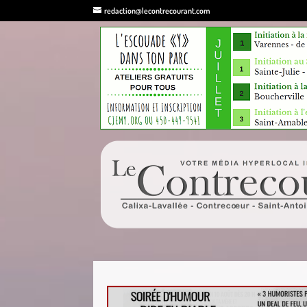
redaction@lecontrecourant.com