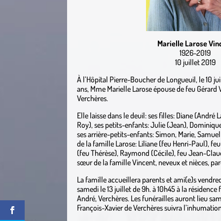
Marielle Larose Vin
1926-2019
10 juillet 2019
À l’Hôpital Pierre-Boucher de Longueuil, le 10 jui
ans, Mme Marielle Larose épouse de feu Gérard 
Verchères.
Elle laisse dans le deuil: ses filles: Diane (André
Roy), ses petits-enfants: Julie (Jean), Dominique
ses arrière-petits-enfants: Simon, Marie, Samuel e
de la famille Larose: Liliane (feu Henri-Paul), f
(feu Thérèse), Raymond (Cécile), feu Jean-Claud
sœur de la famille Vincent, neveux et nièces, par
La famille accueillera parents et ami(e)s vendredi l
samedi le 13 juillet de 9h. à 10h45 à la résidence 
André, Verchères. Les funérailles auront lieu samedi
François-Xavier de Verchères suivra l’inhumation