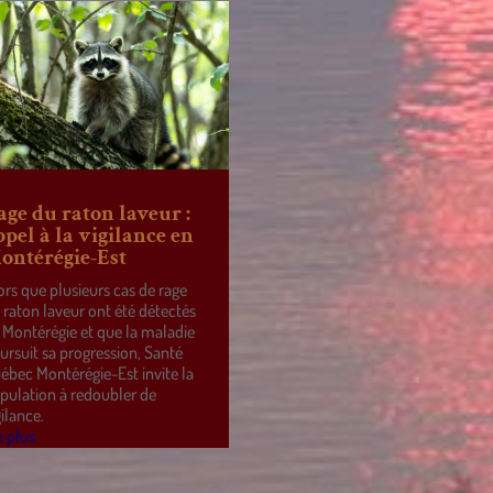
age du raton laveur :
ppel à la vigilance en
ontérégie-Est
ors que plusieurs cas de rage
 raton laveur ont été détectés
 Montérégie et que la maladie
ursuit sa progression, Santé
ébec Montérégie-Est invite la
pulation à redoubler de
gilance.
e plus