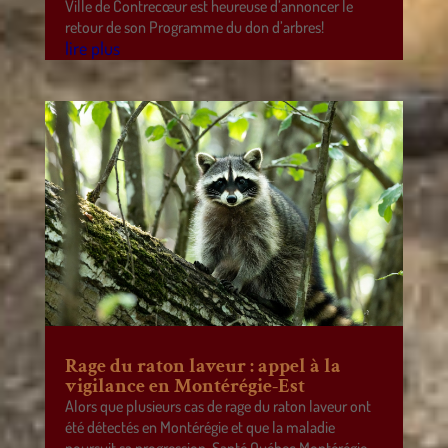
Ville de Contrecœur est heureuse d’annoncer le
retour de son Programme du don d’arbres!
lire plus
Rage du raton laveur : appel à la
vigilance en Montérégie-Est
Alors que plusieurs cas de rage du raton laveur ont
été détectés en Montérégie et que la maladie
poursuit sa progression, Santé Québec Montérégie-