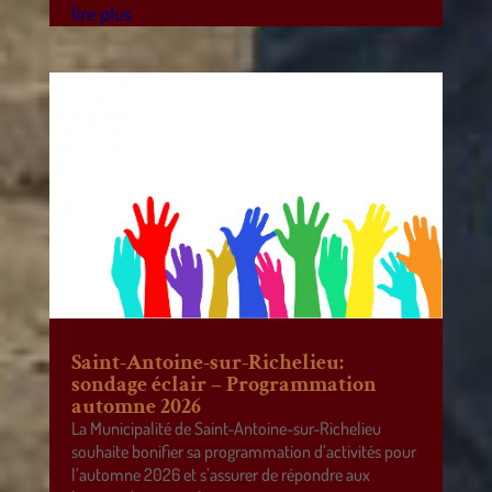
lire plus
Saint-Antoine-sur-Richelieu:
sondage éclair – Programmation
automne 2026
La Municipalité de Saint-Antoine-sur-Richelieu
souhaite bonifier sa programmation d’activités pour
l’automne 2026 et s’assurer de répondre aux