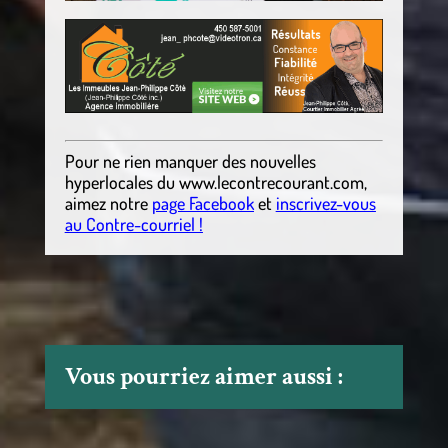
Pour ne rien manquer des nouvelles
hyperlocales
du
www.lecontrecourant.com
,
aimez notre
page Facebook
et
inscrivez-vous
au Contre-courriel !
Vous pourriez aimer aussi :