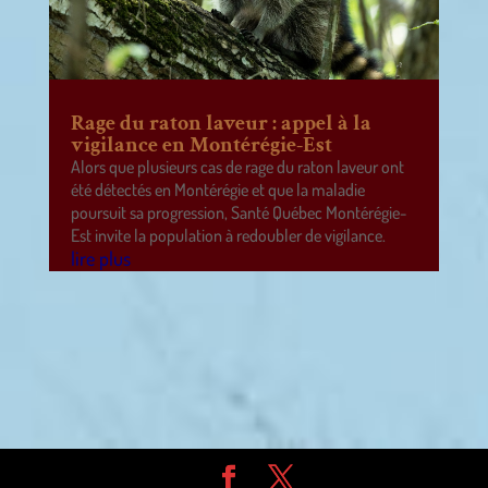
Rage du raton laveur : appel à la
vigilance en Montérégie-Est
Alors que plusieurs cas de rage du raton laveur ont
été détectés en Montérégie et que la maladie
poursuit sa progression, Santé Québec Montérégie-
Est invite la population à redoubler de vigilance.
lire plus