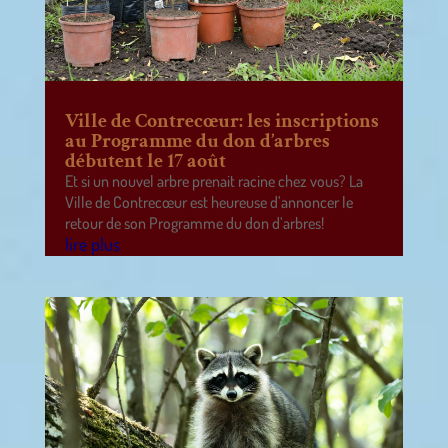
Ville de Contrecœur: les inscriptions
au Programme du don d’arbres
débutent le 17 août
Et si un nouvel arbre prenait racine chez vous? La
Ville de Contrecœur est heureuse d’annoncer le
retour de son Programme du don d’arbres!
lire plus