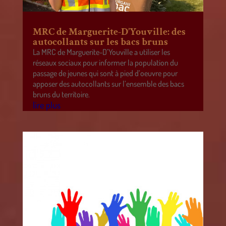
MRC de Marguerite-D’Youville: des
autocollants sur les bacs bruns
La MRC de Marguerite-D’Youville a utiliser les
réseaux sociaux pour informer la population du
passage de jeunes qui sont à pied d’oeuvre pour
apposer des autocollants sur l’ensemble des bacs
bruns du territoire.
lire plus