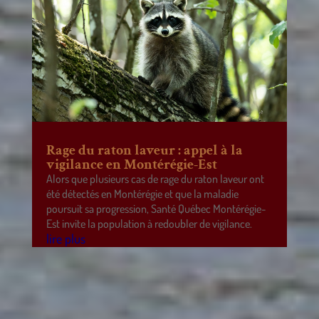
Rage du raton laveur : appel à la
vigilance en Montérégie-Est
Alors que plusieurs cas de rage du raton laveur ont
été détectés en Montérégie et que la maladie
poursuit sa progression, Santé Québec Montérégie-
Est invite la population à redoubler de vigilance.
lire plus