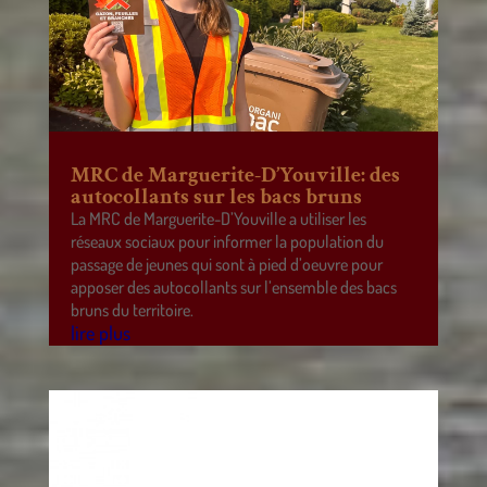
MRC de Marguerite-D’Youville: des
autocollants sur les bacs bruns
La MRC de Marguerite-D’Youville a utiliser les
réseaux sociaux pour informer la population du
passage de jeunes qui sont à pied d’oeuvre pour
apposer des autocollants sur l’ensemble des bacs
bruns du territoire.
lire plus