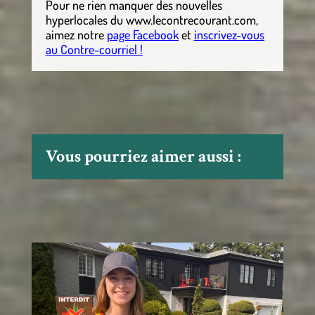
Pour ne rien manquer des nouvelles
hyperlocales
du
www.lecontrecourant.com
,
aimez notre
page Facebook
et
inscrivez-vous
au Contre-courriel !
Vous pourriez aimer aussi :