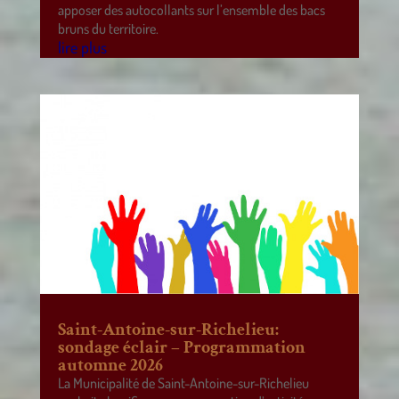
apposer des autocollants sur l’ensemble des bacs
bruns du territoire.
lire plus
Saint-Antoine-sur-Richelieu:
sondage éclair – Programmation
automne 2026
La Municipalité de Saint-Antoine-sur-Richelieu