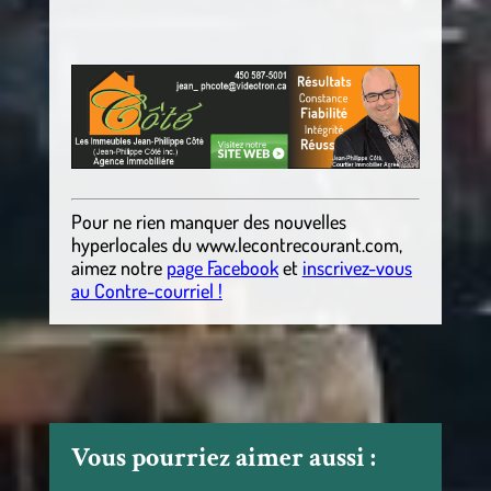
Pour ne rien manquer des nouvelles
hyperlocales
du
www.lecontrecourant.com
,
aimez notre
page Facebook
et
inscrivez-vous
au Contre-courriel !
Vous pourriez aimer aussi :