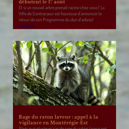
débutent le 17 août
Et si un nouvel arbre prenait racine chez vous? La
Ville de Contrecœur est heureuse d’annoncer le
retour de son Programme du don d’arbres!
lire plus
Rage du raton laveur : appel à la
vigilance en Montérégie-Est
Alors que plusieurs cas de rage du raton laveur ont