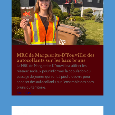
MRC de Marguerite-D’Youville: des
autocollants sur les bacs bruns
La MRC de Marguerite-D’Youville a utiliser les
réseaux sociaux pour informer la population du
passage de jeunes qui sont à pied d’oeuvre pour
apposer des autocollants sur l’ensemble des bacs
bruns du territoire.
lire plus