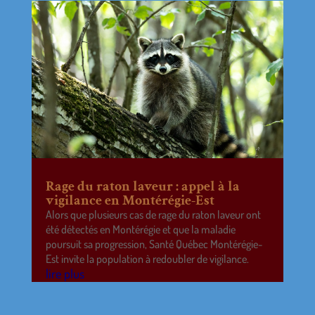
Rage du raton laveur : appel à la
vigilance en Montérégie-Est
Alors que plusieurs cas de rage du raton laveur ont
été détectés en Montérégie et que la maladie
poursuit sa progression, Santé Québec Montérégie-
Est invite la population à redoubler de vigilance.
lire plus