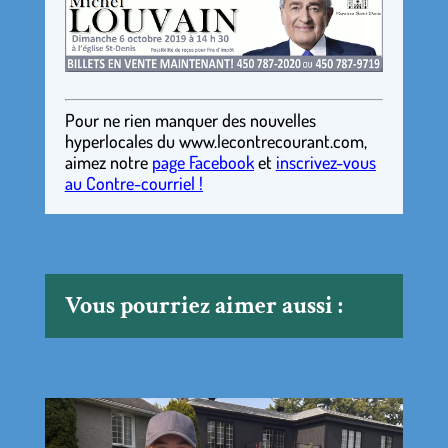
Pour ne rien manquer des nouvelles
hyperlocales
du
www.lecontrecourant.com
,
aimez notre
page Facebook
et
inscrivez-vous
au Contre-courriel !
Vous pourriez aimer aussi :