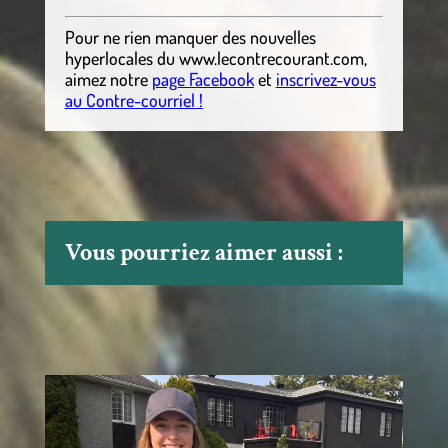
Pour ne rien manquer des nouvelles
hyperlocales
du
www.lecontrecourant.com
,
aimez notre
page Facebook
et
inscrivez-vous
au Contre-courriel !
Vous pourriez aimer aussi :