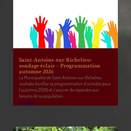
Saint-Antoine-sur-Richelieu:
sondage éclair – Programmation
automne 2026
La Municipalité de Saint-Antoine-sur-Richelieu
souhaite bonifier sa programmation d’activités pour
l’automne 2026 et s’assurer de répondre aux
besoins de sa population.
lire plus