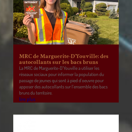
MRC de Marguerite-D’Youville: des
autocollants sur les bacs bruns
La MRC de Marguerite-D’Youville a utiliser les
réseaux sociaux pour informer la population du
passage de jeunes qui sont à pied d’oeuvre pour
apposer des autocollants sur l’ensemble des bacs
bruns du territoire.
lire plus