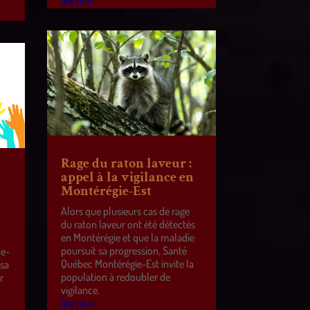
lire plus
Rage du raton laveur :
appel à la vigilance en
Montérégie-Est
Alors que plusieurs cas de rage
du raton laveur ont été détectés
en Montérégie et que la maladie
poursuit sa progression, Santé
ne-
Québec Montérégie-Est invite la
 sa
population à redoubler de
r
vigilance.
e
lire plus