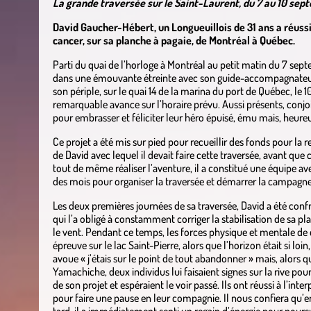
La grande traversée sur le Saint-Laurent, du 7 au 10 se
David Gaucher-Hébert, un Longueuillois de 31 ans a réussi
cancer, sur sa planche à pagaie, de Montréal à Québec.
Parti du quai de l’horloge à Montréal au petit matin du 7 sept
dans une émouvante étreinte avec son guide-accompagnateur et 
son périple, sur le quai 14 de la marina du port de Québec, le
remarquable avance sur l’horaire prévu. Aussi présents, conjoin
pour embrasser et féliciter leur héro épuisé, ému mais, heure
Ce projet a été mis sur pied pour recueillir des fonds pour la 
de David avec lequel il devait faire cette traversée, avant que
tout de même réaliser l’aventure, il a constitué une équipe av
des mois pour organiser la traversée et démarrer la campagne
Les deux premières journées de sa traversée, David a été confr
qui l’a obligé à constamment corriger la stabilisation de sa p
le vent. Pendant ce temps, les forces physique et mentale de 
épreuve sur le lac Saint-Pierre, alors que l’horizon était si lo
avoue « j’étais sur le point de tout abandonner » mais, alors q
Yamachiche, deux individus lui faisaient signes sur la rive pour
de son projet et espéraient le voir passé. Ils ont réussi à l’inte
pour faire une pause en leur compagnie. Il nous confiera qu’