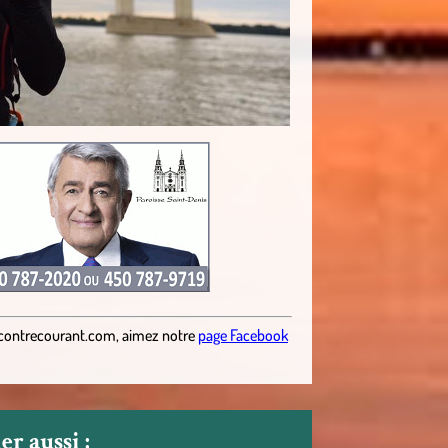
contrecourant.com
,
aimez notre
page Facebook
r aussi :