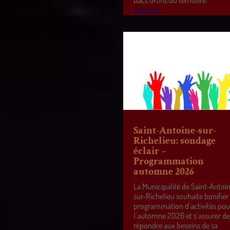
lire plus
Saint-Antoine-sur-
Richelieu: sondage
éclair –
Programmation
automne 2026
La Municipalité de Saint-Antoi
sur-Richelieu souhaite bonifier
programmation d’activités pou
l’automne 2026 et s’assurer d
répondre aux besoins de sa