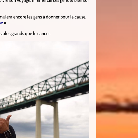
ivre son voyage. Il remercie ces gens et bien sûr
imulera encore les gens à donner pour la cause,
pe
».
 plus grands que le cancer.