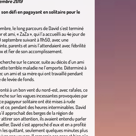
ptembre 2019
 son défi en pagayant en solitaire pour le
embre, le long parcours de David s’est terminé
ami, « ZaZa », qui l’a accueilli au 4e jour de
 10 septembre suivant à 11h50, avec une
te, parents et amis l’attendaient avec fébrilité
ux et fier de son accomplissement.
recherche sur le cancer, suite au décès d’un ami
 cette terrible maladie ne l’emporte. Déterminé à
ec un ami et sa mère qui ont travaillé pendant
 de levée de fonds.
onté à un bon vent du nord-est, avec rafales, ce
lanche sur les vagues incessantes provoquées par
ce pagayeur solitaire ont été mises à rude
in, et ce, pendant des heures interminables. David
u’il approchait des berges de la région de
 attirer son attention, ils avaient entendu parler
rpeller, David s’est approché d’eux et en a profité
en les quittant, seulement quelques minutes plus