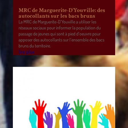
MRC de Marguerite-D’Youville: des
autocollants sur les bacs bruns
La MRC de Marguerite-D’Youville a utiliser les
réseaux sociaux pour informer la population du
passage de jeunes qui sont à pied d’oeuvre pour
apposer des autocollants sur l’ensemble des bacs
bruns du territoire.
lire plus