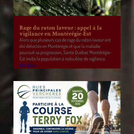
Rage du raton laveur : appel à la
vigilance en Montérégie-Est
Alors que plusieurs cas de rage du raton laveur ont
été détectés en Montérégie et que la maladie
poursuit sa progression, Santé Québec Montérégie-
Est invite la population à redoubler de vigilance.
lire plus