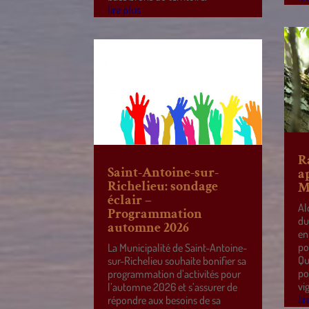
lire plus
R
Saint-Antoine-sur-
a
Richelieu: sondage
M
éclair –
Al
Programmation
du
automne 2026
en
po
La Municipalité de Saint-Antoine-
Qu
sur-Richelieu souhaite bonifier sa
po
programmation d’activités pour
vi
l’automne 2026 et s’assurer de
lir
répondre aux besoins de sa