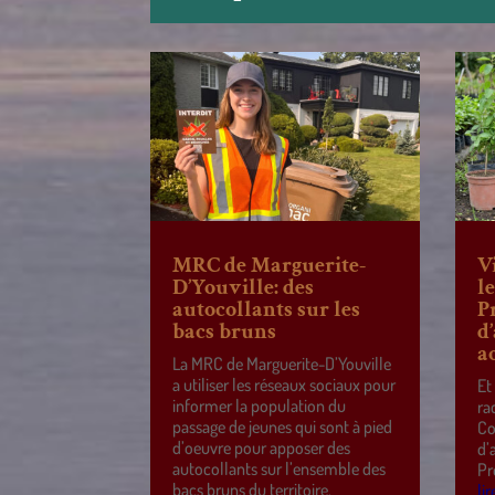
MRC de Marguerite-
V
D’Youville: des
l
autocollants sur les
P
bacs bruns
d
a
La MRC de Marguerite-D’Youville
a utiliser les réseaux sociaux pour
Et
informer la population du
ra
passage de jeunes qui sont à pied
Co
d’oeuvre pour apposer des
d’
autocollants sur l’ensemble des
Pr
bacs bruns du territoire.
lir