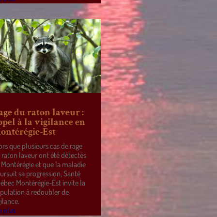
age du raton laveur :
ppel à la vigilance en
ontérégie-Est
ors que plusieurs cas de rage
 raton laveur ont été détectés
 Montérégie et que la maladie
ursuit sa progression, Santé
ébec Montérégie-Est invite la
pulation à redoubler de
gilance.
e plus