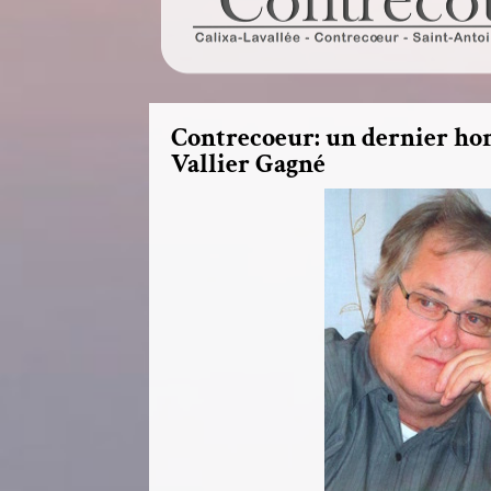
Contrecoeur: un dernier h
Vallier Gagné