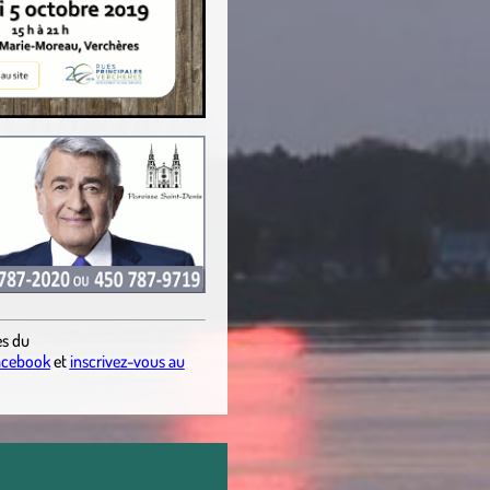
es
du
acebook
et
inscrivez-vous au