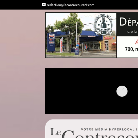
redaction@lecontrecourant.com