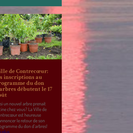
ille de Contrecœur:
es inscriptions au
rogramme du don
’arbres débutent le 17
oût
 si un nouvel arbre prenait
cine chez vous? La Ville de
ntrecœur est heureuse
annoncer le retour de son
ogramme du don d’arbres!
e plus