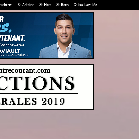
erchères
St-Antoine
St-Marc
St-Roch
Calixa-Lavallée