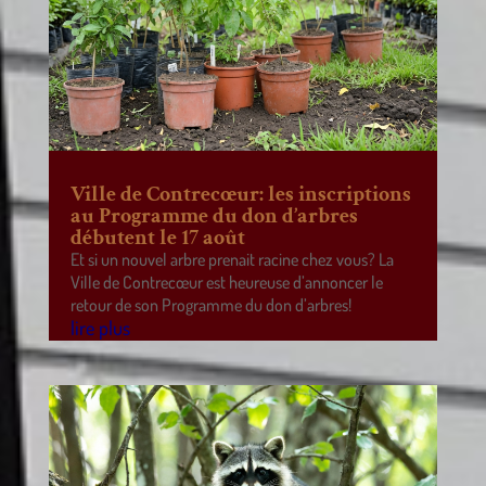
Ville de Contrecœur: les inscriptions
au Programme du don d’arbres
débutent le 17 août
Et si un nouvel arbre prenait racine chez vous? La
Ville de Contrecœur est heureuse d’annoncer le
retour de son Programme du don d’arbres!
lire plus