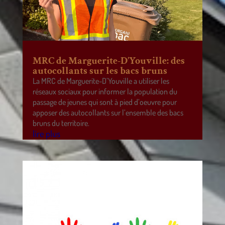
MRC de Marguerite-D’Youville: des
autocollants sur les bacs bruns
La MRC de Marguerite-D’Youville a utiliser les
réseaux sociaux pour informer la population du
passage de jeunes qui sont à pied d’oeuvre pour
apposer des autocollants sur l’ensemble des bacs
bruns du territoire.
lire plus