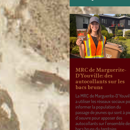
MRC de Marguerite-
D’Youville: des
autocollants sur les
bacs bruns
La MRC de Marguerite-D’Youvil
a utiliser les réseaux sociaux p
informer la population du
passage de jeunes qui sont à pi
d’oeuvre pour apposer des
autocollants sur l’ensemble de
bacs bruns du territoire.