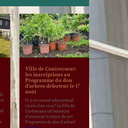
Ville de Contrecœur:
les inscriptions au
Programme du don
d’arbres débutent le 17
août
le
our
Et si un nouvel arbre prenait
racine chez vous? La Ville de
ed
Contrecœur est heureuse
d’annoncer le retour de son
s
Programme du don d’arbres!
lire plus