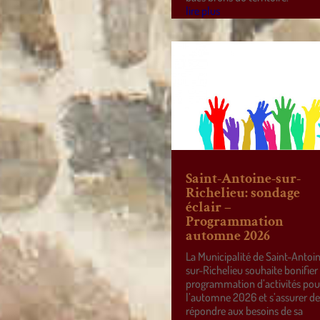
lire plus
Saint-Antoine-sur-
Richelieu: sondage
éclair –
Programmation
automne 2026
La Municipalité de Saint-Antoi
sur-Richelieu souhaite bonifier
programmation d’activités pou
l’automne 2026 et s’assurer d
répondre aux besoins de sa