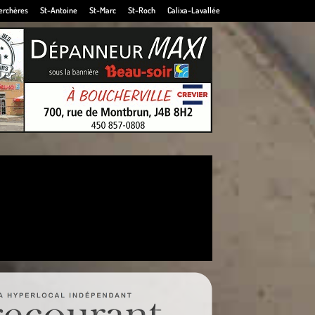
erchères
St-Antoine
St-Marc
St-Roch
Calixa-Lavallée