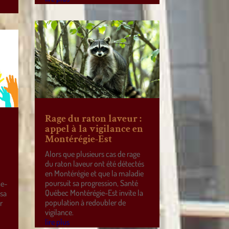
Rage du raton laveur :
appel à la vigilance en
Montérégie-Est
Alors que plusieurs cas de rage
du raton laveur ont été détectés
en Montérégie et que la maladie
poursuit sa progression, Santé
ne-
Québec Montérégie-Est invite la
 sa
population à redoubler de
r
vigilance.
e
lire plus