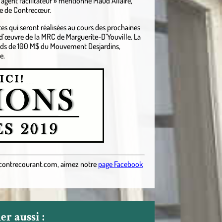
’agent facilitateur » mentionne Maud Allaire,
se de Contrecœur.
s qui seront réalisées au cours des prochaines
-d’œuvre de la MRC de Marguerite-D’Youville. La
Fonds de 100 M$ du Mouvement Desjardins,
e.
contrecourant.com
,
aimez notre
page Facebook
r aussi :