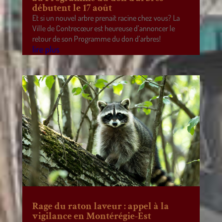
débutent le 17 août
Et si un nouvel arbre prenait racine chez vous? La
Ville de Contrecœur est heureuse d’annoncer le
retour de son Programme du don d’arbres!
lire plus
Rage du raton laveur : appel à la
vigilance en Montérégie-Est