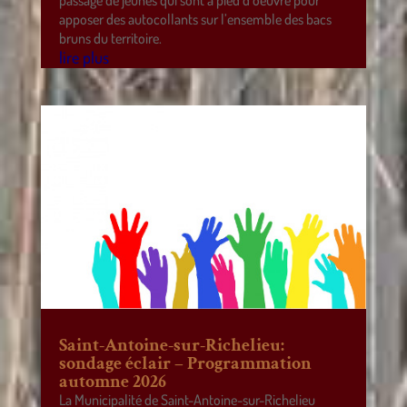
passage de jeunes qui sont à pied d’oeuvre pour
apposer des autocollants sur l’ensemble des bacs
bruns du territoire.
lire plus
Saint-Antoine-sur-Richelieu:
sondage éclair – Programmation
automne 2026
La Municipalité de Saint-Antoine-sur-Richelieu