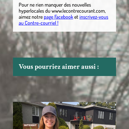
Pour ne rien manquer des nouvelles
hyperlocales
du
www.lecontrecourant.com
,
aimez notre
page Facebook
et
inscrivez-vous
au Contre-courriel !
Vous pourriez aimer aussi :