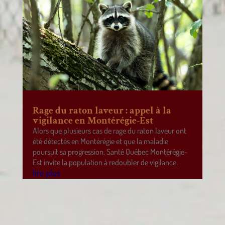
Rage du raton laveur : appel à la
vigilance en Montérégie-Est
Alors que plusieurs cas de rage du raton laveur ont
été détectés en Montérégie et que la maladie
poursuit sa progression, Santé Québec Montérégie-
Est invite la population à redoubler de vigilance.
lire plus