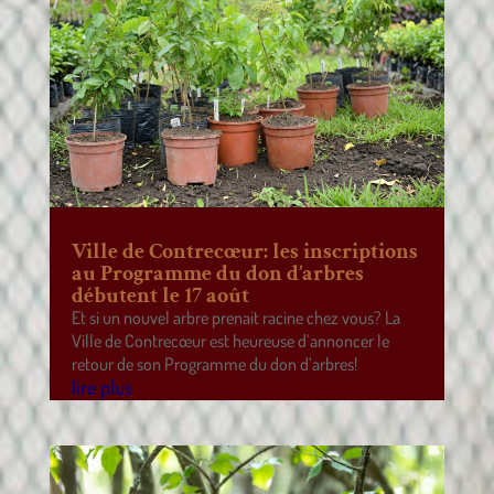
Ville de Contrecœur: les inscriptions
au Programme du don d’arbres
débutent le 17 août
Et si un nouvel arbre prenait racine chez vous? La
Ville de Contrecœur est heureuse d’annoncer le
retour de son Programme du don d’arbres!
lire plus