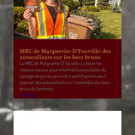
MRC de Marguerite-D’Youville: des
autocollants sur les bacs bruns
La MRC de Marguerite-D’Youville a utiliser les
réseaux sociaux pour informer la population du
passage de jeunes qui sont à pied d’oeuvre pour
apposer des autocollants sur l’ensemble des bacs
bruns du territoire.
lire plus