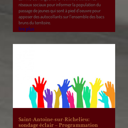
réseaux sociaux pour informer la population du
passage de jeunes qui sont à pied d’oeuvre pour
apposer des autocollants sur l’ensemble des bacs
bruns du territoire.
lire plus
Saint-Antoine-sur-Richelieu:
sondage éclair – Programmation