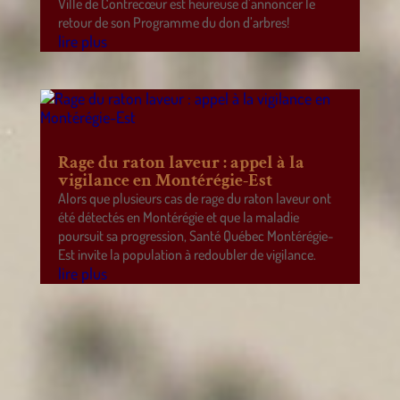
Ville de Contrecœur est heureuse d’annoncer le
retour de son Programme du don d’arbres!
lire plus
Rage du raton laveur : appel à la
vigilance en Montérégie-Est
Alors que plusieurs cas de rage du raton laveur ont
été détectés en Montérégie et que la maladie
poursuit sa progression, Santé Québec Montérégie-
Est invite la population à redoubler de vigilance.
lire plus