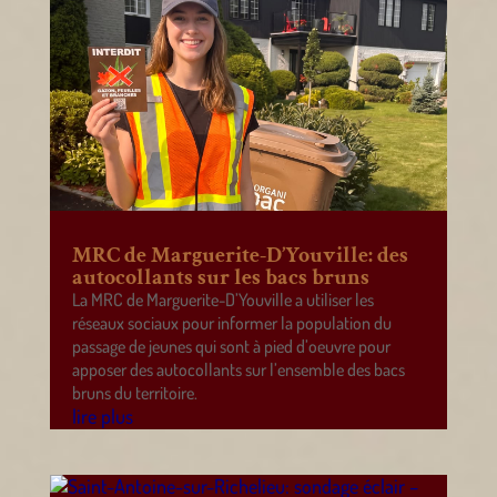
MRC de Marguerite-D’Youville: des
autocollants sur les bacs bruns
La MRC de Marguerite-D’Youville a utiliser les
réseaux sociaux pour informer la population du
passage de jeunes qui sont à pied d’oeuvre pour
apposer des autocollants sur l’ensemble des bacs
bruns du territoire.
lire plus