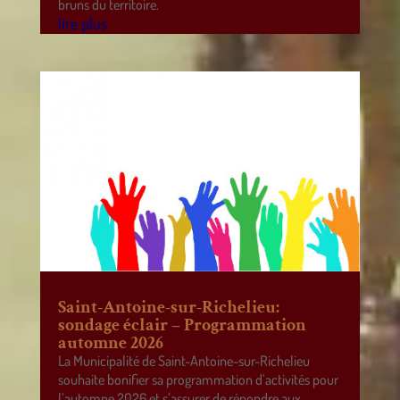
bruns du territoire.
lire plus
Saint-Antoine-sur-Richelieu:
sondage éclair – Programmation
automne 2026
La Municipalité de Saint-Antoine-sur-Richelieu
souhaite bonifier sa programmation d’activités pour
l’automne 2026 et s’assurer de répondre aux