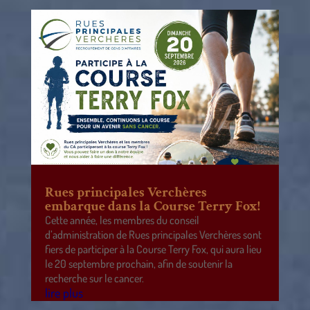
Rues principales Verchères
embarque dans la Course Terry Fox!
Cette année, les membres du conseil
d’administration de Rues principales Verchères sont
fiers de participer à la Course Terry Fox, qui aura lieu
le 20 septembre prochain, afin de soutenir la
recherche sur le cancer.
lire plus