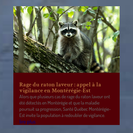
Rage du raton laveur : appel à la
vigilance en Montérégie-Est
Alors que plusieurs cas de rage du raton laveur ont
été détectés en Montérégie et que la maladie
poursuit sa progression, Santé Québec Montérégie-
Est invite la population à redoubler de vigilance.
lire plus