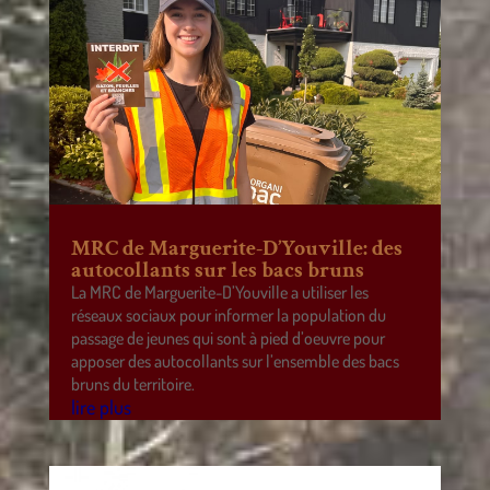
MRC de Marguerite-D’Youville: des
autocollants sur les bacs bruns
La MRC de Marguerite-D’Youville a utiliser les
réseaux sociaux pour informer la population du
passage de jeunes qui sont à pied d’oeuvre pour
apposer des autocollants sur l’ensemble des bacs
bruns du territoire.
lire plus