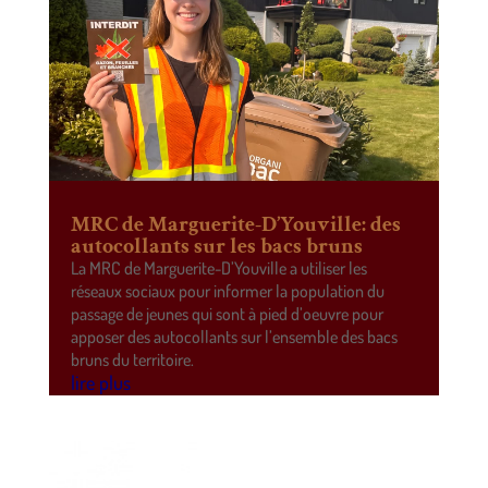
MRC de Marguerite-D’Youville: des
autocollants sur les bacs bruns
La MRC de Marguerite-D’Youville a utiliser les
réseaux sociaux pour informer la population du
passage de jeunes qui sont à pied d’oeuvre pour
apposer des autocollants sur l’ensemble des bacs
bruns du territoire.
lire plus