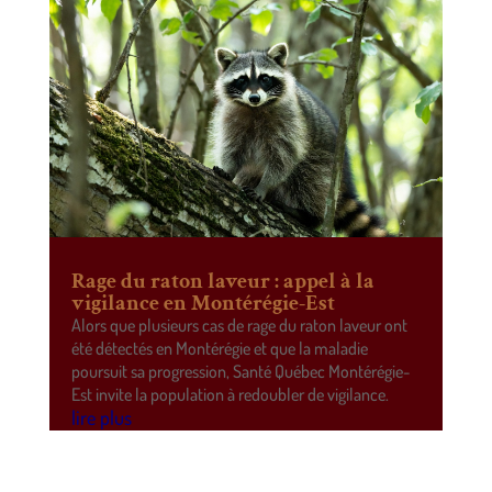
Rage du raton laveur : appel à la
vigilance en Montérégie-Est
Alors que plusieurs cas de rage du raton laveur ont
été détectés en Montérégie et que la maladie
poursuit sa progression, Santé Québec Montérégie-
Est invite la population à redoubler de vigilance.
lire plus