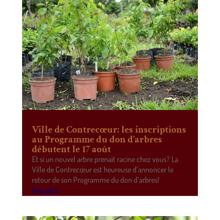
Ville de Contrecœur: les inscriptions
au Programme du don d’arbres
débutent le 17 août
Et si un nouvel arbre prenait racine chez vous? La
Ville de Contrecœur est heureuse d’annoncer le
retour de son Programme du don d’arbres!
lire plus