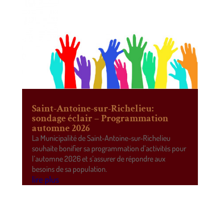
Saint-Antoine-sur-Richelieu:
sondage éclair – Programmation
automne 2026
La Municipalité de Saint-Antoine-sur-Richelieu
souhaite bonifier sa programmation d’activités pour
l’automne 2026 et s’assurer de répondre aux
besoins de sa population.
lire plus